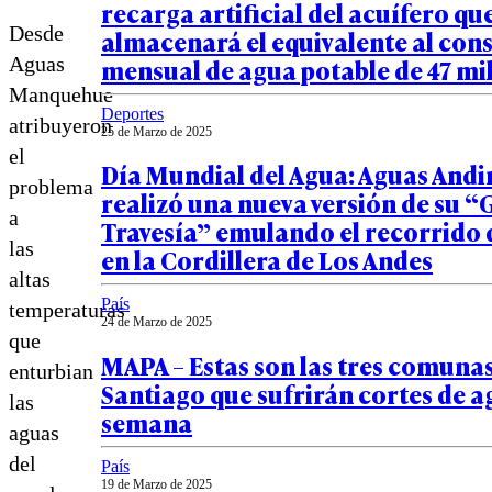
recarga artificial del acuífero qu
Desde
almacenará el equivalente al co
Aguas
mensual de agua potable de 47 mi
Manquehue
Deportes
atribuyeron
25 de Marzo de 2025
el
Día Mundial del Agua: Aguas Andi
problema
realizó una nueva versión de su “
a
Travesía” emulando el recorrido 
las
en la Cordillera de Los Andes
altas
País
temperaturas
24 de Marzo de 2025
que
MAPA – Estas son las tres comuna
enturbian
Santiago que sufrirán cortes de a
las
semana
aguas
del
País
19 de Marzo de 2025