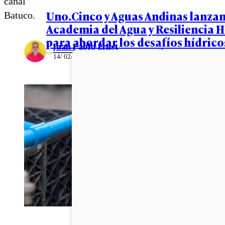
canal
Uno.Cinco y Aguas Andinas lanzan
Batuco.
Academia del Agua y Resiliencia H
para abordar los desafíos hídrico
Juan Pablo Ernst
14/ 02/ 2023