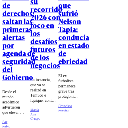
su
de
que
recorrido
derechos:
sufrió
2026 con
saltan las
Nelson
foco en
primeras
Tapia:
los
alertas
conducía
desafíos
por
en estado
futuros
agenda de
de
de los
seguridad
ebriedad
negocios
del
Gobierno
El ex
La instancia,
futbolista
que ya se
permanece
realizó en
grave tras
Desde el
Temuco e
protagonizar
mundo
Iquique, contó
un fuerte
académico
con charlas de
Francisco
accidente de
advirtieron
María
Rosales
Ignacio Briones
tránsito en
que elevar a
José
y Katherina
la Región
rango
Crespo
Canales,
del Maule.
Paz
constitucional
consolidando
Rubio
la seguridad