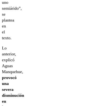
uno
semiárido”,
se
plantea
en
el
texto.
Lo
anterior,
explicó
Aguas
Manquehue,
provocó
una
severa
disminución
en