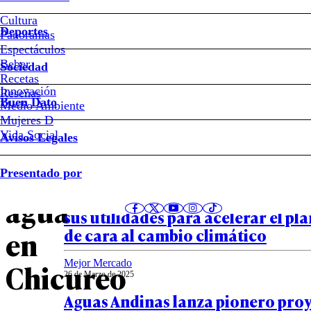
Cultura
Alertan
Deportes
Panoramas
Espectáculos
de
Beber
Sociedad
Recetas
Innovación
Notas relacionadas
Reseñas
nuevos
Buen Dato
Medio Ambiente
Mujeres D
cortes
Vida Social
Avisos Legales
Mejor Mercado
de
Presentado por
26 de Marzo de 2025
Aguas Andinas propone reinvertir
agua
sus utilidades para acelerar el pl
de cara al cambio climático
en
Mejor Mercado
Chicureo
26 de Marzo de 2025
Aguas Andinas lanza pionero pro