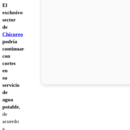
El
exclusivo
sector
de
Chicureo
podría
continuar
con
cortes
en
su
servicio
de
agua
potable
,
de
acuerdo
a