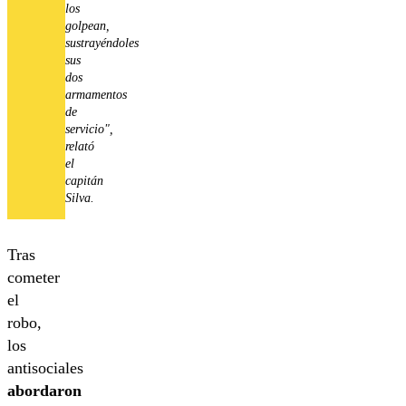
los
golpean,
sustrayéndoles
sus
dos
armamentos
de
servicio",
relató
el
capitán
Silva.
Tras
cometer
el
robo,
los
antisociales
abordaron