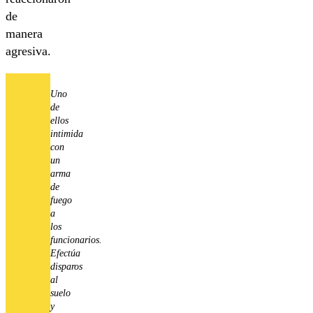
de
manera
agresiva.
Uno
de
ellos
intimida
con
un
arma
de
fuego
a
los
funcionarios.
Efectúa
disparos
al
suelo
y