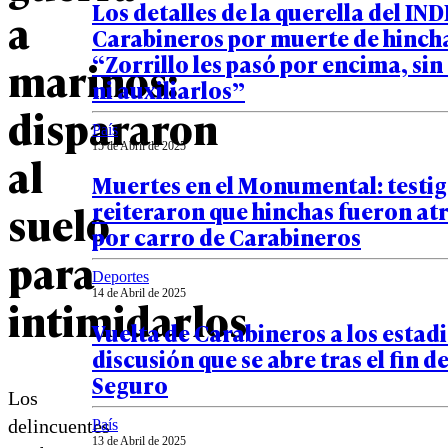
Los detalles de la querella del IN
a
Carabineros por muerte de hinch
“Zorrillo les pasó por encima, si
marinos:
ni auxiliarlos”
dispararon
País
15 de Abril de 2025
al
Muertes en el Monumental: testi
suelo
reiteraron que hinchas fueron at
por carro de Carabineros
para
Deportes
14 de Abril de 2025
intimidarlos
Vuelta de Carabineros a los estadi
discusión que se abre tras el fin d
Seguro
Los
delincuentes
País
13 de Abril de 2025