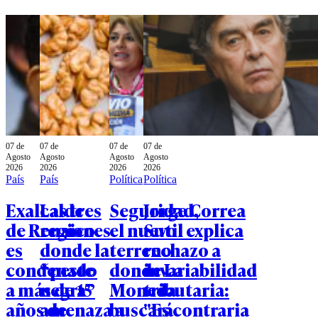
07 de
07 de
07 de
07 de
Agosto
Agosto
Agosto
Agosto
2026
2026
2026
2026
País
País
Política
Política
Exalcalde
Las tres
Seguridad,
Jorge Correa
de Renaico
regiones
el nuevo
Sutil explica
es
donde la
terreno
rechazo a
condenado
“peste
donde La
invariabilidad
a más de 15
negra”
Moneda
tributaria:
años de
amenaza a
buscará
"Es contraria