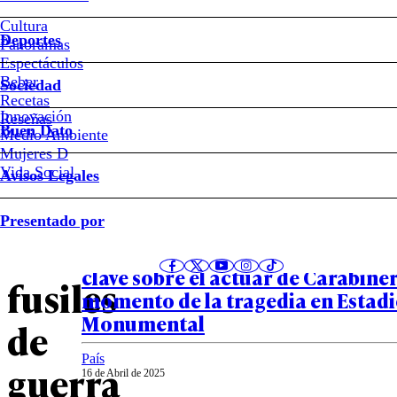
#Robo
Cultura
Deportes
Panoramas
Espectáculos
Así
Beber
Sociedad
Recetas
fue
Innovación
Notas relacionadas
Reseñas
Buen Dato
Medio Ambiente
el
Mujeres D
Vida Social
Avisos Legales
robo
País
Presentado por
17 de Abril de 2025
de
VIDEO – ¿Hubo atropello? Revelan
clave sobre el actuar de Carabiner
fusiles
momento de la tragedia en Estad
Monumental
de
País
guerra
16 de Abril de 2025