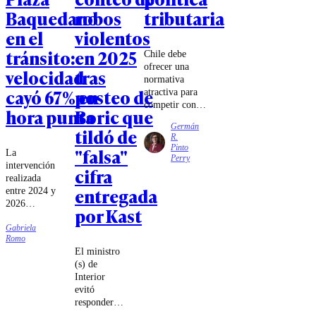
Baquedano
robos
tributaria
en el
violentos
tránsito:
en 2025
Chile debe
ofrecer una
velocidad
tras
normativa
cayó 67% en
posteo de
atractiva para
competir con
hora punta
Boric que
los mecanismos
Germán
tildó de
de estabilidad e
R.
invariabilidad
Pinto
"falsa"
La
existentes en
Perry
intervención
Perú y
cifra
realizada
Argentina,
entregada
entre 2024 y
especialmente
2026
cuando el
por Kast
modificó el
gobierno
Gabriela
tradicional
trasandino ha
Romo
diseño del
promovido un
El ministro
sector,
conjunto de
(s) de
eliminando
disposiciones
Interior
la rotonda e
particularmente
evitó
incorporando
atractivas para
responder
nuevos
captar
directamente