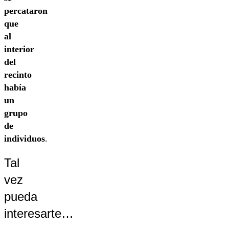
percataron
que
al
interior
del
recinto
había
un
grupo
de
individuos
.
Tal
vez
pueda
interesarte…