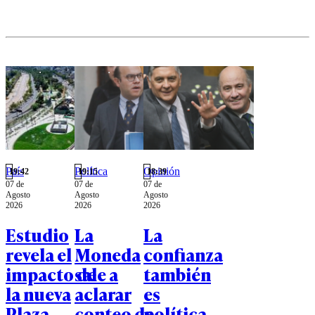
País
Política
Opinión
19:42
19:15
18:39
07 de
07 de
07 de
Agosto
Agosto
Agosto
2026
2026
2026
Estudio
La
La
revela el
Moneda
confianza
impacto de
sale a
también
la nueva
aclarar
es
Plaza
conteo de
política