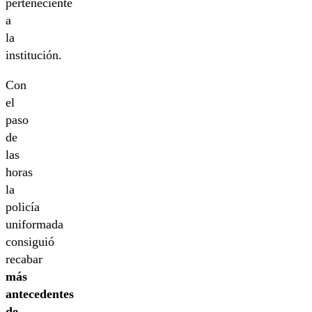
perteneciente
a
la
institución.
Con
el
paso
de
las
horas
la
policía
uniformada
consiguió
recabar
más
antecedentes
de