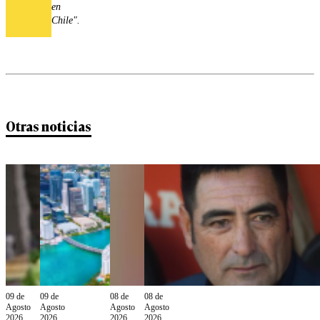
en
Chile".
Otras noticias
09 de
09 de
08 de
08 de
Agosto
Agosto
Agosto
Agosto
2026
2026
2026
2026