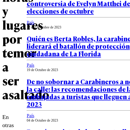
controversia de Evelyn Matthei de 
y
elecciones de octubre
lugares
País
12 de Diciembre de 2023
por
Quién es Berta Robles, la carabine
liderará el batallón de protección
temor
ciudadana de La Florida
a
País
19 de Octubre de 2023
ser
De no sobornar a Carabineros a n
la calle: las recomendaciones de l
asaltado
embajadas a turistas que lleguen 
2023
País
En
04 de Octubre de 2023
otras