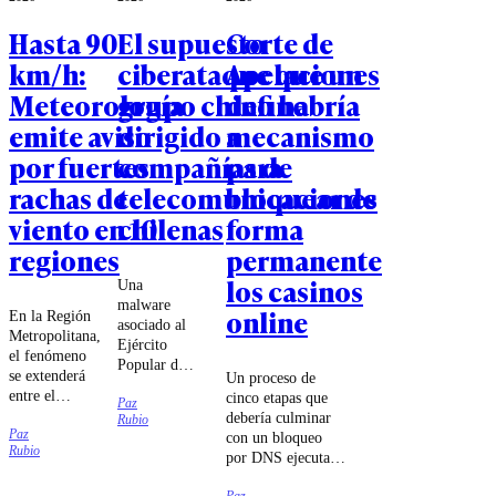
Hasta 90
El supuesto
Corte de
km/h:
ciberataque que un
Apelaciones
Meteorología
grupo chino habría
define
emite aviso
dirigido a
mecanismo
por fuertes
compañías de
para
rachas de
telecomunicaciones
bloquear de
viento en 10
chilenas
forma
regiones
permanente
los casinos
Una
malware
online
En la Región
asociado al
Metropolitana,
Ejército
el fenómeno
Popular de
se extenderá
Un proceso de
Liberación
entre el
cinco etapas que
Paz
chino habría
domingo 9 y
debería culminar
Rubio
intentado
Paz
el jueves 13
con un bloqueo
sabotear a
Rubio
de agosto.
por DNS ejecutado
las
por las compañías
compañías
Paz