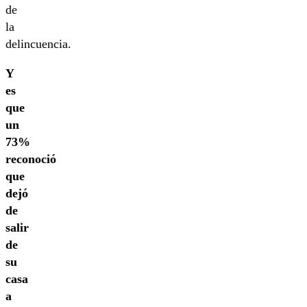
de
la
delincuencia.
Y
es
que
un
73%
reconoció
que
dejó
de
salir
de
su
casa
a