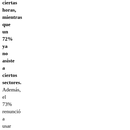
ciertas
horas,
mientras
que
un
72%
ya
no
asiste
a
ciertos
sectores.
Además,
el
73%
renunció
a
usar