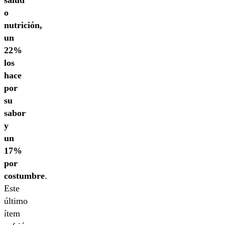
o
nutrición,
un
22%
los
hace
por
su
sabor
y
un
17%
por
costumbre
.
Este
último
ítem