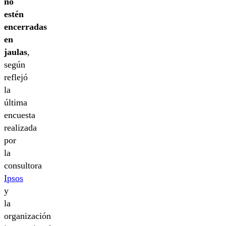
no
estén
encerradas
en
jaulas
,
según
reflejó
la
última
encuesta
realizada
por
la
consultora
Ipsos
y
la
organización