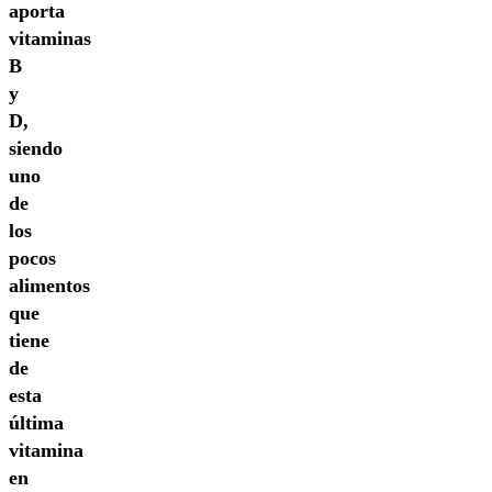
aporta
vitaminas
B
y
D,
siendo
uno
de
los
pocos
alimentos
que
tiene
de
esta
última
vitamina
en