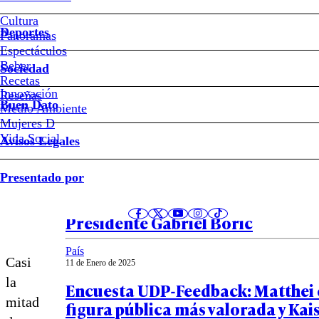
Cuáles
Cultura
son
Deportes
Panoramas
Espectáculos
los
Beber
Sociedad
Recetas
beneficios
Innovación
Notas relacionadas
Reseñas
Buen Dato
Medio Ambiente
Mujeres D
de
Vida Social
Avisos Legales
comer
Política
Presentado por
03 de Marzo de 2025
huevo
Encuesta Cadem: 29% aprueba ges
Presidente Gabriel Boric
País
Casi
11 de Enero de 2025
la
Encuesta UDP-Feedback: Matthei e
mitad
figura pública más valorada y Kais