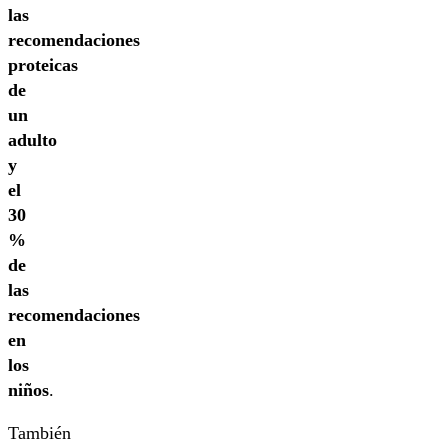
las
recomendaciones
proteicas
de
un
adulto
y
el
30
%
de
las
recomendaciones
en
los
niños
.
También