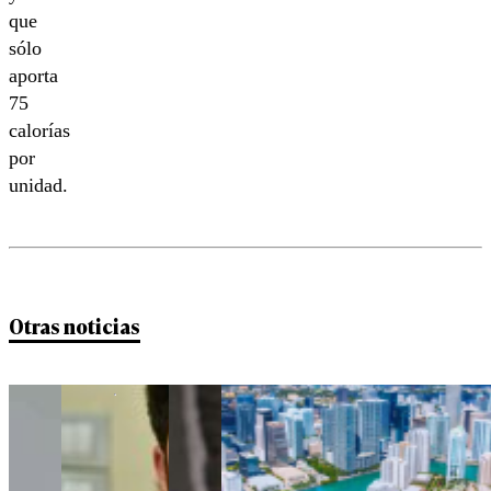
que
sólo
aporta
75
calorías
por
unidad.
Otras noticias