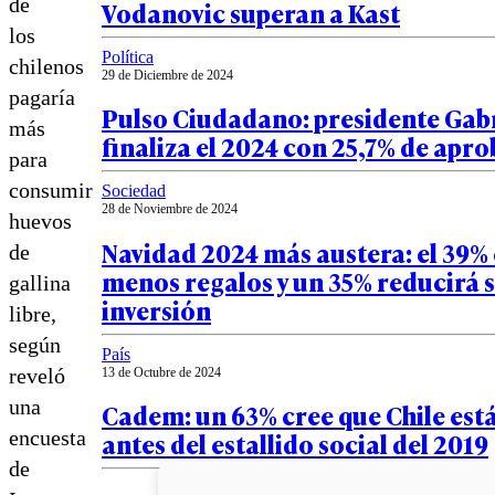
de
Vodanovic superan a Kast
los
Política
chilenos
29 de Diciembre de 2024
pagaría
Pulso Ciudadano: presidente Gabr
más
finaliza el 2024 con 25,7% de apr
para
consumir
Sociedad
28 de Noviembre de 2024
huevos
Navidad 2024 más austera: el 39
de
menos regalos y un 35% reducirá 
gallina
inversión
libre,
según
País
reveló
13 de Octubre de 2024
una
Cadem: un 63% cree que Chile est
encuesta
antes del estallido social del 2019
de