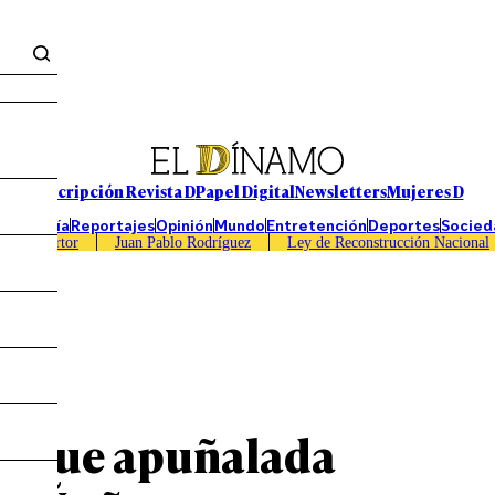
Suscripción Revista D
Papel Digital
Newsletters
Mujeres D
Economía
Reportajes
Opinión
Mundo
Entretención
Deportes
Socied
Caso Sartor
Juan Pablo Rodríguez
Ley de Reconstrucción Nacional
ue fue apuñalada