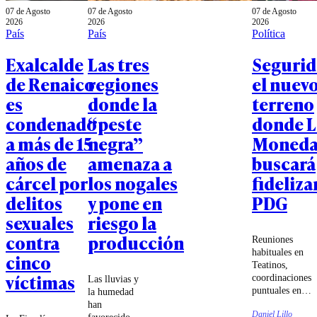
07 de Agosto
07 de Agosto
07 de Agosto
2026
2026
2026
País
País
Política
Exalcalde
Las tres
Segurid
de Renaico
regiones
el nuev
es
donde la
terreno
condenado
“peste
donde L
a más de 15
negra”
Moned
años de
amenaza a
buscará
cárcel por
los nogales
fidelizar
delitos
y pone en
PDG
sexuales
riesgo la
contra
producción
Reuniones
habituales en
cinco
Teatinos,
víctimas
coordinaciones
Las lluvias y
puntuales en
la humedad
votaciones y
han
Daniel Lillo
un PDG cada
favorecido