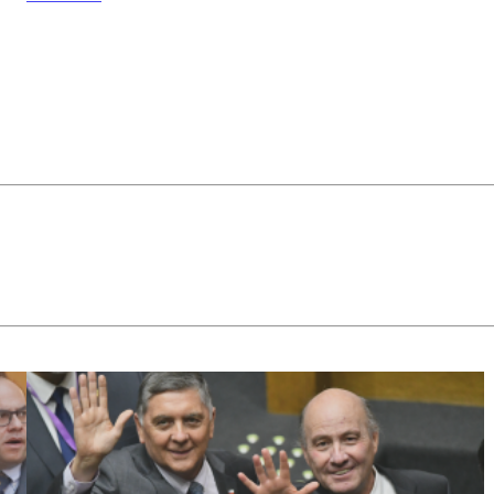
Constitucional
no pretende
"derribar" la
megarreforma
u otros
artículos de la
misma.