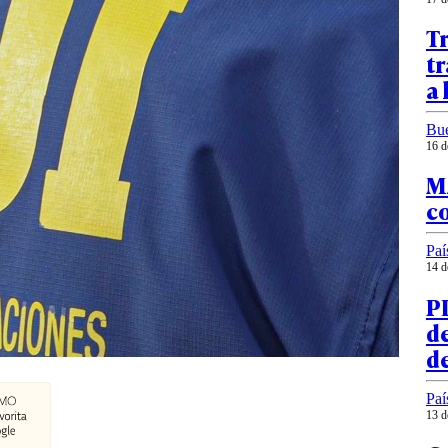
Tr
tr
a 
Bu
16 d
MA
co
Paí
14 d
PD
de
d
Paí
13 d