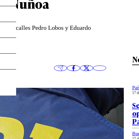
en Ñuñoa
 de las calles Pedro Lobos y Eduardo
N
Paí
17 d
Se
op
P
Bu
17 d