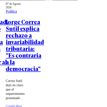
07 de Agosto
2026
Política
ad,
Jorge Correa
o
Sutil explica
rechazo a
a
invariabilidad
a
tributaria:
"Es contraria
 al
a la
democracia"
Correa Sutil
dejó en claro
que el
requerimiento
presentado
ante el
Cristián Meza
Tribunal