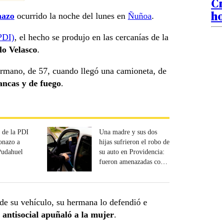
Cr
ho
nazo
ocurrido la noche del lunes en
Ñuñoa
.
PDI)
, el hecho se produjo en las cercanías de la
lo Velasco
.
hermano, de 57, cuando llegó una camioneta, de
ancas y de fuego
.
 de la PDI
Una madre y sus dos
tonazo a
hijas sufrieron el robo de
Pudahuel
su auto en Providencia:
fueron amenazadas con
armas de fuego
de su vehículo, su hermana lo defendió e
 antisocial apuñaló a la mujer
.