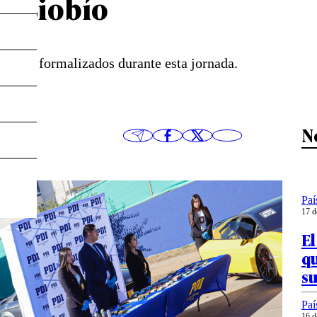
l Biobío
s serán formalizados durante esta jornada.
N
Paí
17 d
El
q
su
Paí
16 d