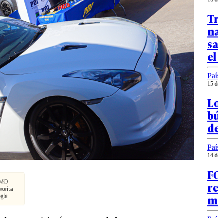
Tr
n
sa
e
Paí
15 d
Lo
bú
d
Paí
14 d
F
re
m