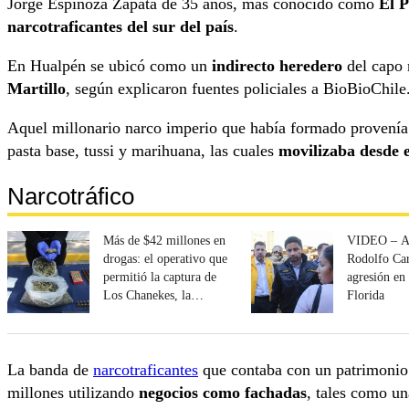
Jorge Espinoza Zapata de 35 años, más conocido como
El P
narcotraficantes del sur del país
.
En Hualpén se ubicó como un
indirecto heredero
del capo 
Martillo
, según explicaron fuentes policiales a BioBioChile
Aquel millonario narco imperio que había formado provenía 
pasta base, tussi y marihuana, las cuales
movilizaba desde e
Narcotráfico
Más de $42 millones en
VIDEO – A
drogas: el operativo que
Rodolfo Car
permitió la captura de
agresión en
Los Chanekes, la
Florida
peligrosa banda narco
que operaba en La
Granja y la PAC
La banda de
narcotraficantes
que contaba con un patrimonio 
millones utilizando
negocios como fachadas
, tales como u