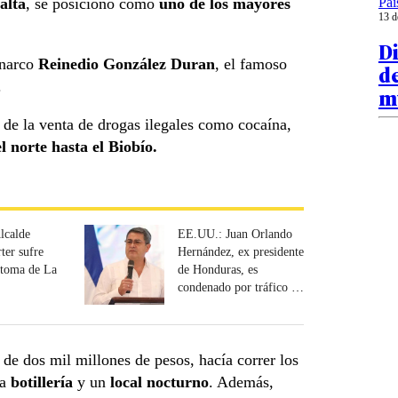
Paí
alta
, se posicionó como
uno de los mayores
13 d
Di
narco
Reinedio González Duran
, el famoso
d
.
mu
de la venta de drogas ilegales como cocaína,
l norte hasta el Biobío.
lcalde
EE.UU.: Juan Orlando
ter sufre
Hernández, ex presidente
 toma de La
de Honduras, es
condenado por tráfico de
drogas
de dos mil millones de pesos, hacía correr los
na
botillería
y un
local nocturno
. Además,