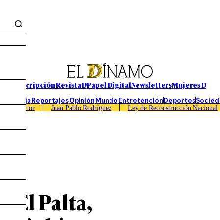
Suscripción Revista D
Papel Digital
Newsletters
Mujeres D
Economía
Reportajes
Opinión
Mundo
Entretención
Deportes
Socied
Caso Sartor
Juan Pablo Rodríguez
Ley de Reconstrucción Nacional
a El Palta,