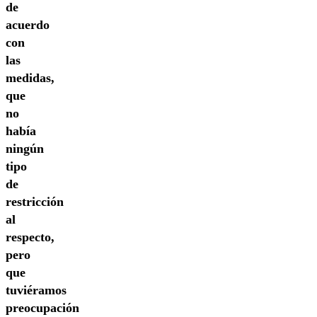
de
acuerdo
con
las
medidas,
que
no
había
ningún
tipo
de
restricción
al
respecto,
pero
que
tuviéramos
preocupación