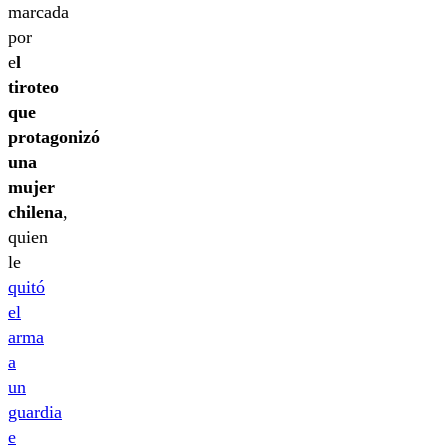
marcada
por
e
l
tiroteo
que
protagonizó
una
mujer
chilena
,
quien
le
quitó
el
arma
a
un
guardia
e