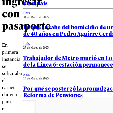
ingresar
en el país
con
País
31 de Marzo de 2025
pasaporte
Lo que se sabe del homicidio de 
de 40 años en Pedro Aguirre Cerd
País
En
27 de Marzo de 2025
primera
Trabajador de Metro murió en Lo
instancia
de la Línea 6: estación permanec
se
solicitaba
País
14 de Marzo de 2025
el
Por qué se postergó la promulgac
carnet
Reforma de Pensiones
chileno
para
el