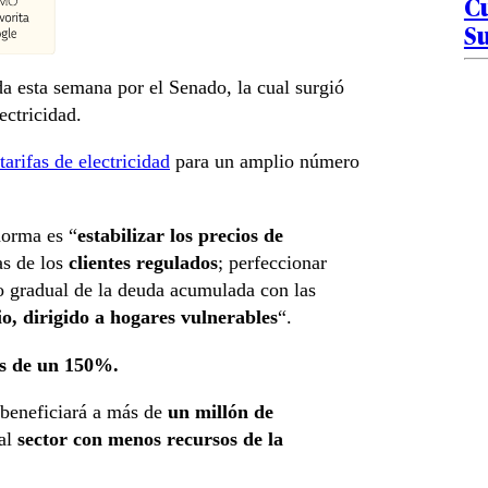
Cu
Su
a esta semana por el Senado, la cual surgió
ectricidad.
arifas de electricidad
para un amplio número
 norma es “
estabilizar los precios de
as de los
clientes regulados
; perfeccionar
o gradual de la deuda acumulada con las
io, dirigido a hogares vulnerables
“.
ás de un 150%.
 beneficiará a más de
un millón de
 al
sector con menos recursos de la