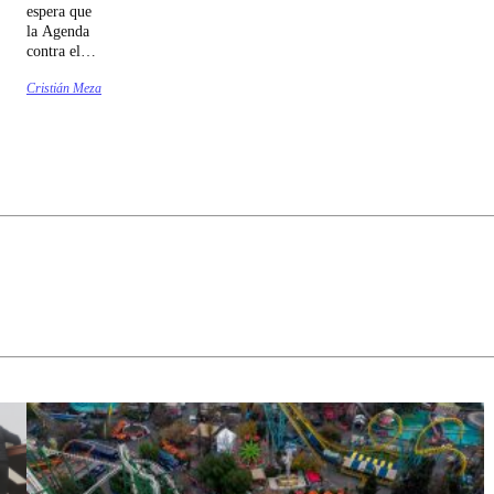
espera que
la Agenda
contra el
Crimen
Cristián Meza
Organizado
y el
Terrorismo
(ACOT)
sea
despachada
antes de
Navidad.