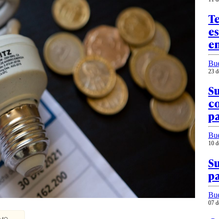
Te
es
en
Bu
23 d
Su
co
p
Bu
10 d
Su
pa
Bu
07 d