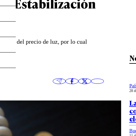
 de Estabilización
 alza del precio de luz, por lo cual
o.
N
Paí
28 d
L
co
el
Bu
11 d