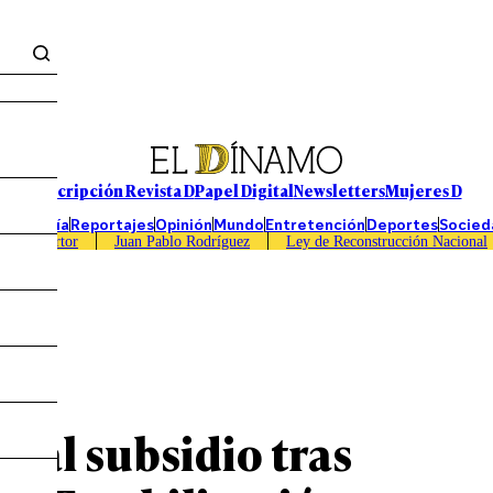
Suscripción Revista D
Papel Digital
Newsletters
Mujeres D
Economía
Reportajes
Opinión
Mundo
Entretención
Deportes
Socied
Caso Sartor
Juan Pablo Rodríguez
Ley de Reconstrucción Nacional
 al subsidio tras