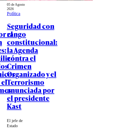
05 de Agosto
2026
Política
Seguridad con
or el
rango
n
constitucional:
s:
la Agenda
ilizó
contra el
los
Crimen
nicos
Organizado y el
 el
Terrorismo
mes
anunciada por
el presidente
Kast
El jefe de
Estado