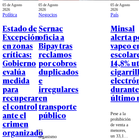
05 de Agosto
05 de Agosto
05 de Agosto
2026
2026
2026
Política
Negocios
País
Estado de
Sernac
Minsal
Excepción
oficia a
alerta p
en zonas
Bipay tras
vapeo e
críticas:
reclamos
escolare
Gobierno
por cobros
14,8% ut
evalúa
duplicados
cigarril
medida
e
electró
para
irregulares
durante
recuperar
en
último 
el control
transporte
ante el
público
Pese a la
prohibición
crimen
de venta a
organizado
menores,
El
un 33,1%
organismo