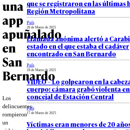
una
que se registraron en las últimas 
Región Metropolitana
app
País
apuñalado
20 de Marzo de 2025
Llamada anónima alertó a Carabi
en
estado en el que estaba el cadáver
encontrado en San Bernardo
San
País
Bernardo
18 de Marzo de 2025
VIDEO – Lo golpearon en la cabeza
cuerpo: cámara grabó violenta e
concejal de Estación Central
Los
delincuentes
País
17 de Marzo de 2025
rompieron
un
Víctimas eran menores de 20 años