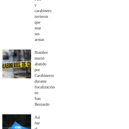
y
carabinero
tuvieron
que
usar
sus
armas
Hombre
murió
abatido
por
Carabineros
durante
fiscalización
en
San
Bernardo
Así
fue
el