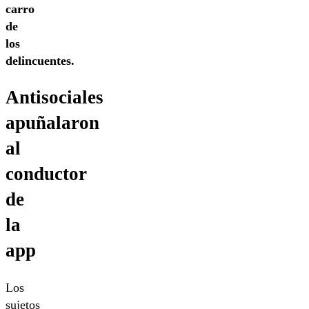
carro
de
los
delincuentes.
Antisociales
apuñalaron
al
conductor
de
la
app
Los
sujetos