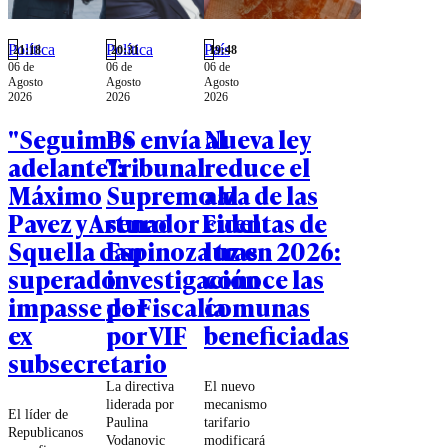
pensar a
iniciativas
Chile.
para seguir
Política
Política
País
"la ruta del
21:18
20:31
19:48
06 de
06 de
06 de
dinero".
Agosto
Agosto
Agosto
2026
2026
2026
"Seguimos
PS envía al
Nueva ley
adelante":
Tribunal
reduce el
Máximo
Supremo al
alza de las
Pavez y Arturo
senador Fidel
cuentas de
Squella dan
Espinoza tras
luz en 2026:
superado
investigación
conoce las
impasse por
de Fiscalía
comunas
ex
por VIF
beneficiadas
subsecretario
La directiva
El nuevo
liderada por
mecanismo
El líder de
Paulina
tarifario
Republicanos
Vodanovic
modificará