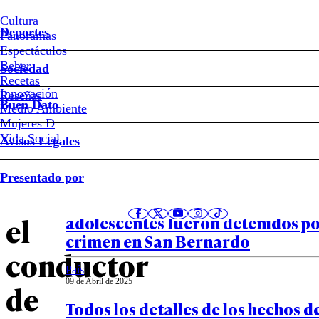
fue
Cultura
Deportes
Panoramas
la
Espectáculos
Beber
Sociedad
encerrona
Recetas
Innovación
Notas relacionadas
Reseñas
Buen Dato
Medio Ambiente
que
Mujeres D
Vida Social
Avisos Legales
terminó
País
Presentado por
12 de Abril de 2025
con
Ejecutado a tiros tras dializarse: 
el
adolescentes fueron detenidos po
crimen en San Bernardo
conductor
País
09 de Abril de 2025
de
Todos los detalles de los hechos d