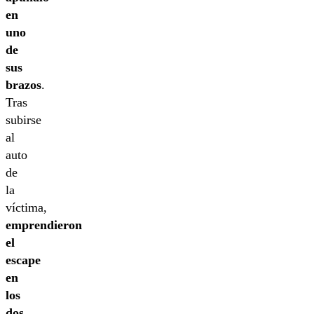
en
uno
de
sus
brazos
.
Tras
subirse
al
auto
de
la
víctima,
emprendieron
el
escape
en
los
dos