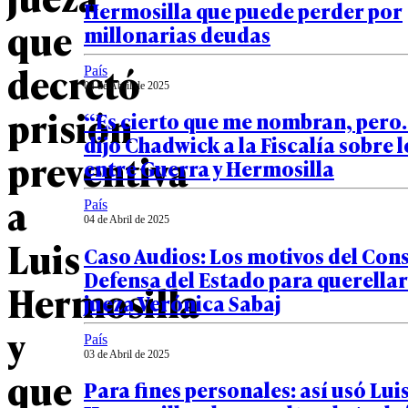
Hermosilla que puede perder por
que
millonarias deudas
decretó
País
04 de Abril de 2025
prisión
“Es cierto que me nombran, pero…
dijo Chadwick a la Fiscalía sobre l
preventiva
entre Guerra y Hermosilla
a
País
04 de Abril de 2025
Luis
Caso Audios: Los motivos del Cons
Defensa del Estado para querella
Hermosilla
jueza Verónica Sabaj
y
País
03 de Abril de 2025
que
Para fines personales: así usó Lui