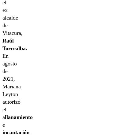
el
ex
alcalde
de
Vitacura,
Raúl
Torrealba.
En
agosto
de
2021,
Mariana
Leyton
autorizó
el
a
llanamiento
e
incautación