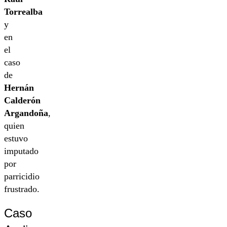
Torrealba
y
en
el
caso
de
Hernán
Calderón
Argandoña
,
quien
estuvo
imputado
por
parricidio
frustrado.
Caso