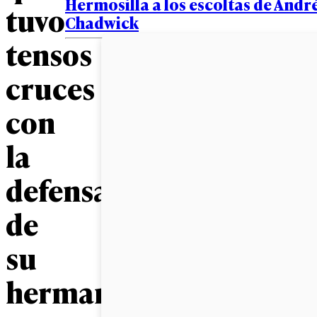
Hermosilla a los escoltas de Andr
tuvo
Chadwick
tensos
cruces
con
la
defensa
de
su
hermano