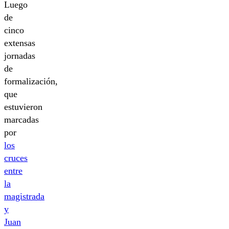
Luego
de
cinco
extensas
jornadas
de
formalización,
que
estuvieron
marcadas
por
los
cruces
entre
la
magistrada
y
Juan