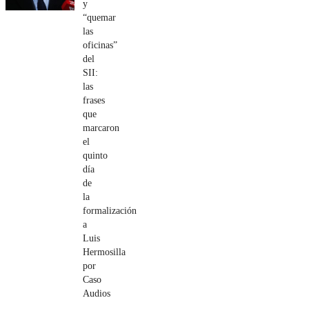
y
“quemar
las
oficinas”
del
SII:
las
frases
que
marcaron
el
quinto
día
de
la
formalización
a
Luis
Hermosilla
por
Caso
Audios