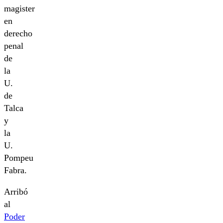
magister
en
derecho
penal
de
la
U.
de
Talca
y
la
U.
Pompeu
Fabra.
Arribó
al
Poder