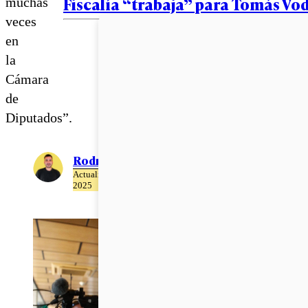
Fiscalía “trabaja” para Tomás Vo
muchas
veces
en
la
Cámara
de
Diputados”.
Rodrigo León
Actualizado el 16 de Abril del
2025