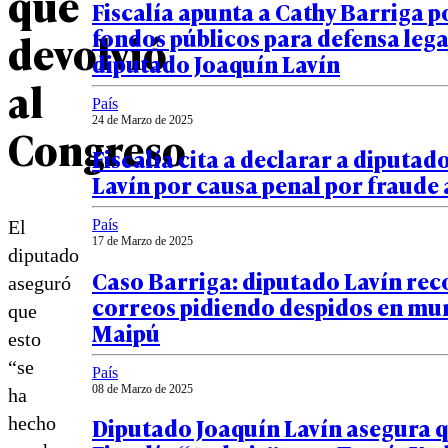
que
Fiscalía apunta a Cathy Barriga p
fondos públicos para defensa lega
devolvió
diputado Joaquín Lavín
al
País
24 de Marzo de 2025
Congreso
Fiscalía cita a declarar a diputad
Lavín por causa penal por fraude 
País
El
17 de Marzo de 2025
diputado
Caso Barriga: diputado Lavín re
aseguró
correos pidiendo despidos en mun
que
Maipú
esto
“se
País
08 de Marzo de 2025
ha
Diputado Joaquín Lavín asegura q
hecho