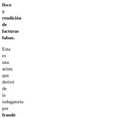
fisco
y
rendición
de
facturas
falsas.
Esta
es
una
arista
que
derivó
de
la
indagatoria
por
fraude