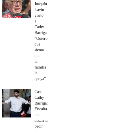
Joaquín
Lavín
visitó
a
Cathy
Barriga:
“Quiero
que
sienta
que
la
familia
la
apoya”
Caso
Cathy
Barriga:
Fiscalía
no
descarta
pedir