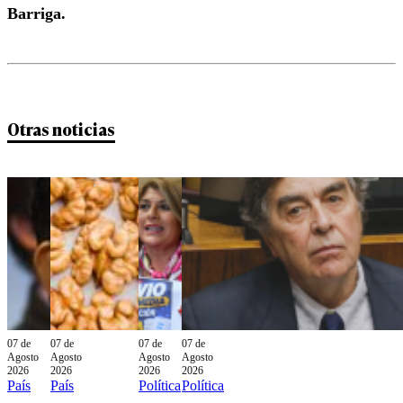
Barriga.
Otras noticias
07 de
07 de
07 de
07 de
Agosto
Agosto
Agosto
Agosto
2026
2026
2026
2026
País
País
Política
Política