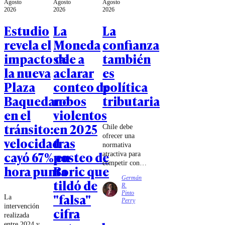
Agosto
Agosto
Agosto
2026
2026
2026
Estudio
La
La
revela el
Moneda
confianza
impacto de
sale a
también
la nueva
aclarar
es
Plaza
conteo de
política
Baquedano
robos
tributaria
en el
violentos
tránsito:
en 2025
Chile debe
ofrecer una
velocidad
tras
normativa
cayó 67% en
posteo de
atractiva para
competir con
hora punta
Boric que
los mecanismos
Germán
tildó de
de estabilidad e
R.
invariabilidad
Pinto
"falsa"
La
existentes en
Perry
intervención
Perú y
cifra
realizada
Argentina,
entre 2024 y