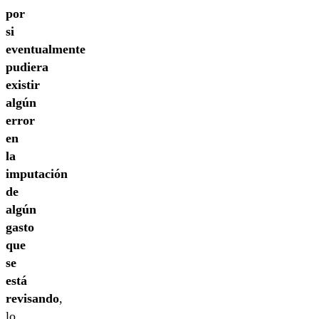
por
si
eventualmente
pudiera
existir
algún
error
en
la
imputación
de
algún
gasto
que
se
está
revisando
,
lo