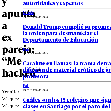
y
autoridades y expertos
apunta
Mundo
20 de Marzo de 2025
a
Donald Trump cumplió su promes
la orden para desmantelar el
ex
Departamento de Educación
pareja:
País
20 de Marzo de 2025
“Me
Carahue en llamas: la trama detrá
hackeó”
difusión de material erótico de j
profesora
País
10 de Marzo de 2025
Yennifer
Cuáles son los 15 colegios que sig
Vásquez
clases en Santiago por el paro de 
Vásquez