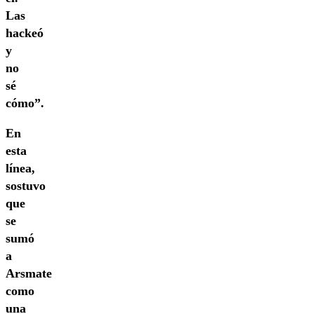
Las
hackeó
y
no
sé
cómo”.
En
esta
línea,
sostuvo
que
se
sumó
a
Arsmate
como
una