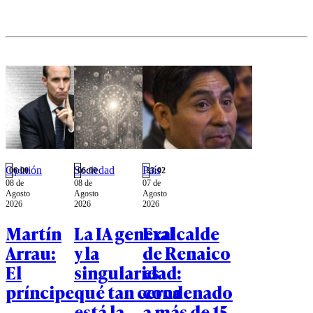
Opinión
Sociedad
País
06:00
06:00
23:02
08 de
08 de
07 de
Agosto
Agosto
Agosto
2026
2026
2026
Martín
La IA general
Exalcalde
Arrau:
y la
de Renaico
El
singularidad:
es
príncipe
qué tan cerca
condenado
está la
a más de 15