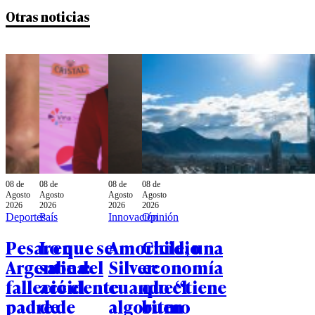
Otras noticias
08 de
08 de
08 de
08 de
Agosto
Agosto
Agosto
Agosto
2026
2026
2026
2026
Deportes
País
Innovación
Opinión
Pesar en
Lo que se
Amoricidio
Chile, una
Argentina:
sabe del
Silver:
economía
falleció el
accidente
cuando el
que “tiene
padre de
de
algoritmo
buen