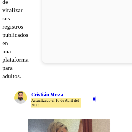
de
viralizar
sus
registros
publicados
en
una
plataforma
para
adultos.
Cristián Meza
Actualizado el 16 de Abril del
2025