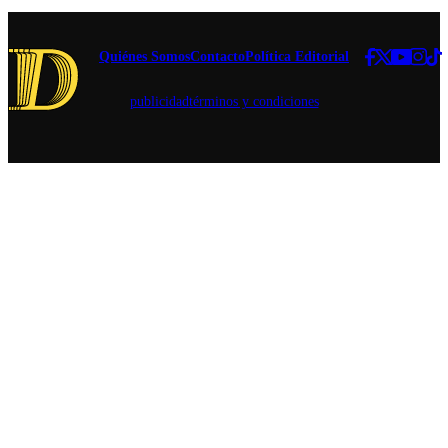
para
humanidad? En
al exjefe
reinar.
este reportaje,
comunal.
Veremos
las pocas
Quiénes Somos
Contacto
Política Editorial
cómo
respuestas que
asume su
existen.
corona.
publicidad
términos y condiciones