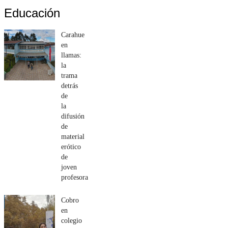
Educación
Carahue
en
llamas:
la
trama
detrás
de
la
difusión
de
material
erótico
de
joven
profesora
Cobro
en
colegio