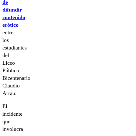
de
difundir
contenido
erótico
entre
los
estudiantes
del
Liceo
Público
Bicentenario
Claudio
Arrau.
El
incidente
que
involucra