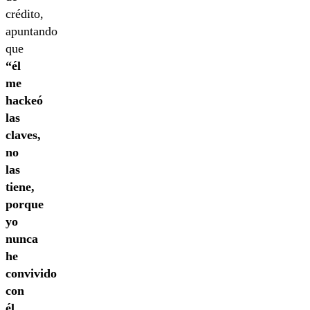
crédito,
apuntando
que
“él
me
hackeó
las
claves,
no
las
tiene,
porque
yo
nunca
he
convivido
con
él.