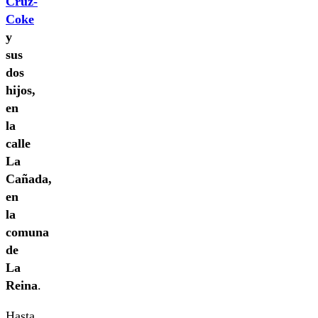
Cruz-
Coke
y
sus
dos
hijos,
en
la
calle
La
Cañada,
en
la
comuna
de
La
Reina
.
Hasta