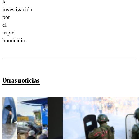
la
investigación
por
el
triple
homicidio.
Otras noticias