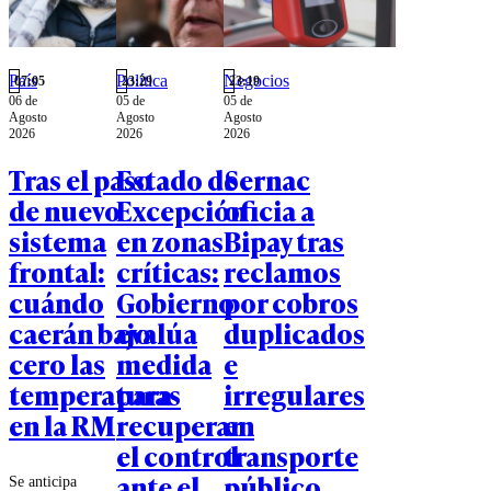
teléfonos,
tarjetas SIM,
conexión
satelital y
País
Política
Negocios
07:05
23:29
23:19
áreas de
06 de
05 de
05 de
carga.
Agosto
Agosto
Agosto
2026
2026
2026
Tras el paso
Estado de
Sernac
de nuevo
Excepción
oficia a
sistema
en zonas
Bipay tras
frontal:
críticas:
reclamos
cuándo
Gobierno
por cobros
caerán bajo
evalúa
duplicados
cero las
medida
e
temperaturas
para
irregulares
en la RM
recuperar
en
el control
transporte
ante el
público
Se anticipa