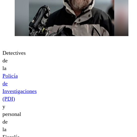
Detectives
de
la
Policía
de
Investigaciones
(PDI)
y
personal
de
la
Fiscalía