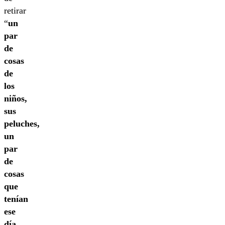
retirar
“
un
par
de
cosas
de
los
niños,
sus
peluches,
un
par
de
cosas
que
tenían
ese
día