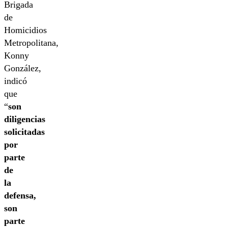
Brigada
de
Homicidios
Metropolitana,
Konny
González,
indicó
que
“
son
diligencias
solicitadas
por
parte
de
la
defensa,
son
parte