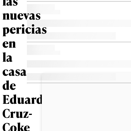
las
nuevas
pericias
en
la
casa
de
Eduardo
Cruz-
Coke