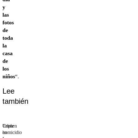
y
las
fotos
de
toda
la
casa
de
los
niños
“.
Lee
también
Triple
Crimen
homicidio
en