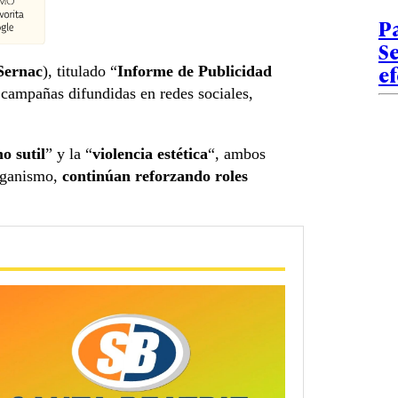
Pa
Se
ef
Sernac
), titulado “
Informe de Publicidad
n campañas difundidas en redes sociales,
o sutil
” y la “
violencia estética
“, ambos
organismo,
continúan reforzando roles