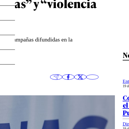
istas” y “violencia
ca en campañas difundidas en la
N
Ent
19 d
Co
el
P
Din
19 d