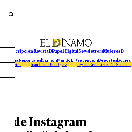
Suscripción Revista D
Papel Digital
Newsletters
Mujeres D
Economía
Reportajes
Opinión
Mundo
Entretención
Deportes
Socied
Caso Sartor
Juan Pablo Rodríguez
Ley de Reconstrucción Nacional
es de Instagram