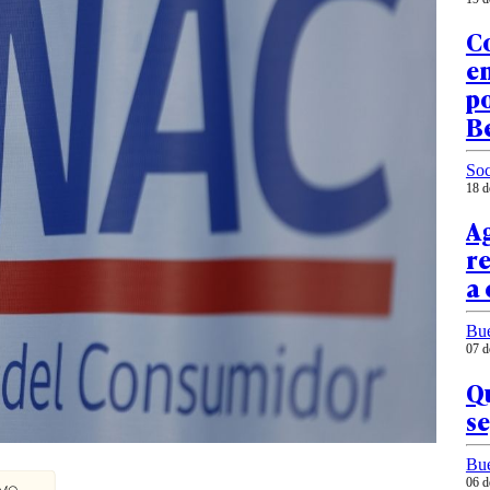
C
e
p
B
Soc
18 d
Ag
re
a
Bu
07 d
Qu
se
Bu
06 d