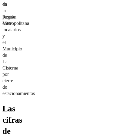
de
en
la
la
pugna
Región
entre
Metropolitana
locatarios
y
el
Municipio
de
La
Cisterna
por
cierre
de
estacionamientos
Las
cifras
de