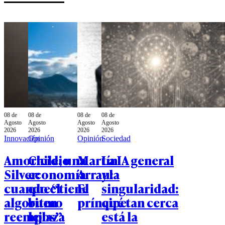
08 de
08 de
08 de
08 de
Agosto
Agosto
Agosto
Agosto
2026
2026
2026
2026
Innovación
Opinión
Opinión
Sociedad
Amoricidio
Chile, una
Martín
La IA general
Silver:
economía
Arrau:
y la
cuando el
que “tiene
El
singularidad:
algoritmo
buen
príncipe
qué tan cerca
reemplaza
lejos”
está la