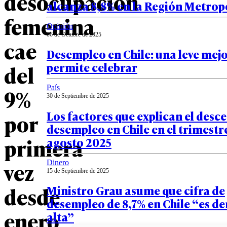
desocupación
alcanza 8,8% en la Región Metrop
femenina
Opinión
06 de Octubre de 2025
cae
Desempleo en Chile: una leve mej
permite celebrar
del
País
9%
30 de Septiembre de 2025
Los factores que explican el desc
por
desempleo en Chile en el trimestre
primera
agosto 2025
vez
Dinero
15 de Septiembre de 2025
desde
Ministro Grau asume que cifra de
desempleo de 8,7% en Chile “es d
enero
alta”