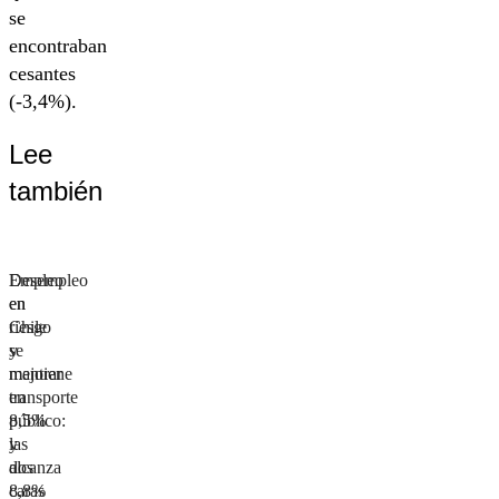
se
encontraban
cesantes
(-3,4%).
Lee
también
Empleo
Desempleo
en
en
riesgo
Chile
y
se
mejorar
mantiene
transporte
en
público:
8,5%
las
y
dos
alcanza
caras
8,8%