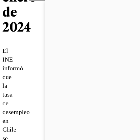
de
2024
El
INE
informó
que
la
tasa
de
desempleo
en
Chile
se