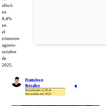
ubicó
en
8,4%
en
el
trimestre
agosto-
octubre
de
2025.
Francisco
Rosales
Actualizado el 28 de
Noviembre del 2025