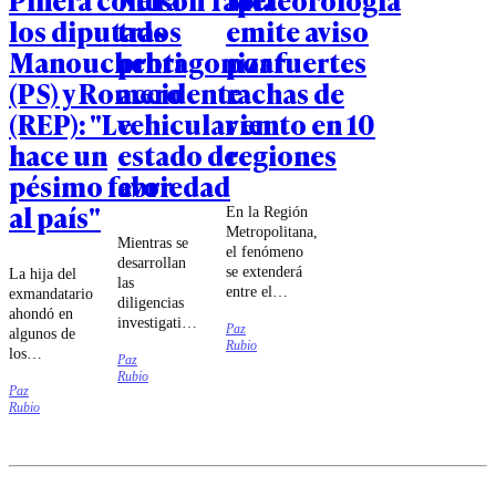
los diputados
tras
emite aviso
Manouchehri
protagonizar
por fuertes
(PS) y Romero
accidente
rachas de
(REP): "Le
vehicular en
viento en 10
hace un
estado de
regiones
pésimo favor
ebriedad
al país"
En la Región
Metropolitana,
Mientras se
el fenómeno
desarrollan
se extenderá
La hija del
las
entre el
exmandatario
diligencias
domingo 9 y
ahondó en
investigativas
Paz
el jueves 13
algunos de
sobre el
Rubio
de agosto.
los
Paz
siniestro vial,
liderazgos
Rubio
el
Paz
del
exdeportista
Rubio
Congreso.
quedó
apercibido.