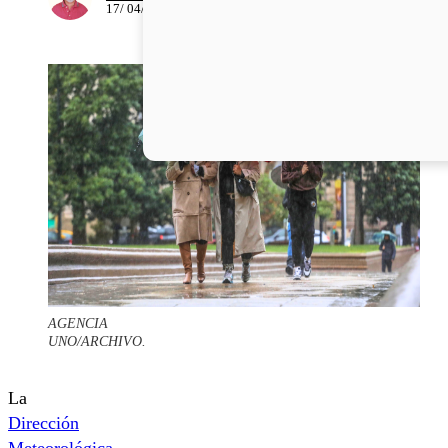
17/ 04/ 2026
AGENCIA
UNO/ARCHIVO.
La
Dirección
Meteorológica