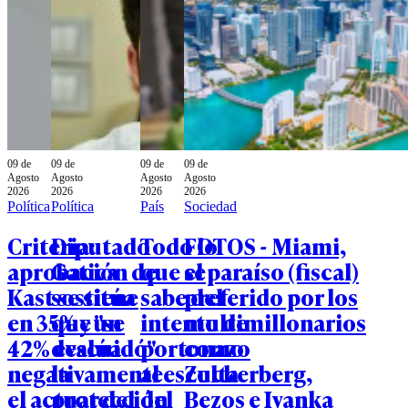
09 de
09 de
09 de
09 de
Agosto
Agosto
Agosto
Agosto
2026
2026
2026
2026
Política
Política
País
Sociedad
Criteria:
Diputado
Todo lo
FOTOS - Miami,
aprobación de
Gatica
que se
el paraíso (fiscal)
Kast se sitúa
sostiene
sabe del
preferido por los
en 35% y un
que "se
intento de
multimillonarios
42% evalúa
descuidó"
portonazo
como
negativamente
la
al escolta
Zuckerberg,
el actuar del
protección
del
Bezos e Ivanka