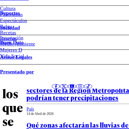
sectores
Cultura
Deportes
Panoramas
de
Espectáculos
Beber
Sociedad
la
Recetas
Innovación
Notas relacionadas
Reseñas
Buen Dato
Medio Ambiente
Región
Mujeres D
Vida Social
Avisos Legales
Metropolitana
País
Presentado por
16 de Abril de 2026
en
Vuelve la lluvia a Santiago: los días
los
sectores de la Región Metropolit
podrían tener precipitaciones
que
País
14 de Abril de 2026
se
Qué zonas afectarán las lluvias de