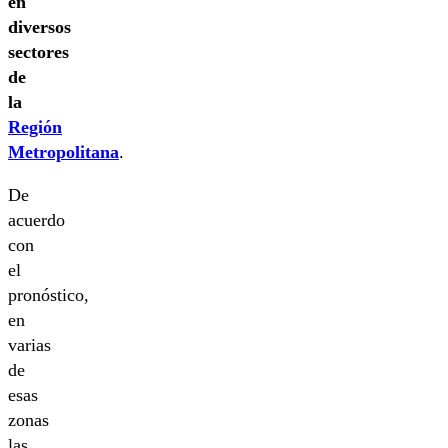
en
diversos
sectores
de
la
Región
Metropolitana
.
De
acuerdo
con
el
pronóstico,
en
varias
de
esas
zonas
las