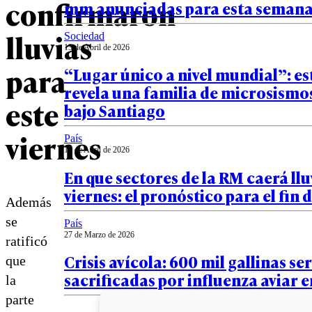
confirmaron
mm anunciadas para esta semana 
lluvias
Sociedad
13 de Abril de 2026
para
“Lugar único a nivel mundial”: e
revela una familia de microsismos
este
bajo Santiago
viernes
País
10 de Abril de 2026
En que sectores de la RM caerá llu
viernes: el pronóstico para el fin
Además
se
País
27 de Marzo de 2026
ratificó
Crisis avícola: 600 mil gallinas se
que
sacrificadas por influenza aviar e
la
parte