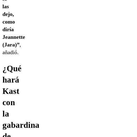
las
dejo,
como
diría
Jeannette
(Jara)”
,
añadió.
¿Qué
hará
Kast
con
la
gabardina
de