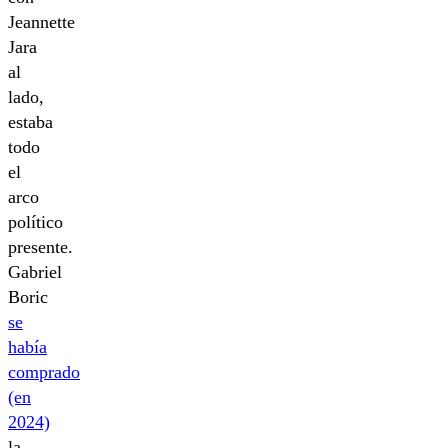
Jeannette
Jara
al
lado,
estaba
todo
el
arco
político
presente.
Gabriel
Boric
se
había
comprado
(en
2024)
la