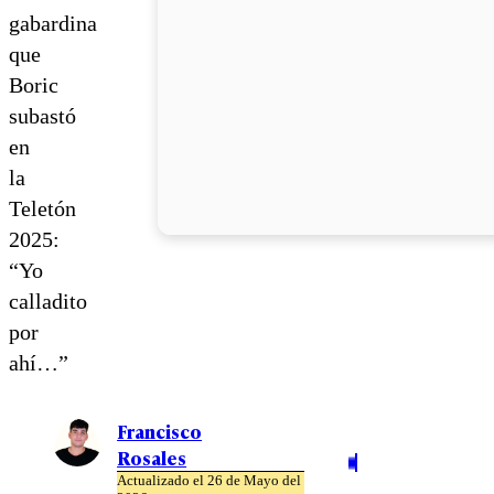
gabardina
que
Boric
subastó
en
la
Teletón
2025:
“Yo
calladito
por
ahí…”
Francisco
Rosales
Actualizado el 26 de Mayo del