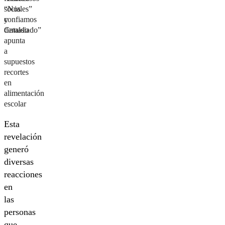
“Nos
sociales”
confiamos
y
demasiado”
Cataldo
apunta
a
supuestos
recortes
en
alimentación
escolar
Esta
revelación
generó
diversas
reacciones
en
las
personas
que