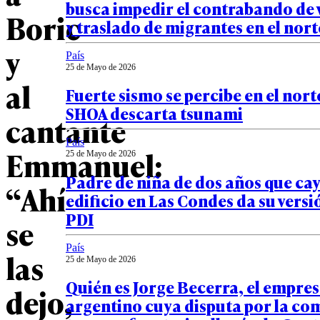
busca impedir el contrabando de 
Boric
y traslado de migrantes en el nort
y
País
25 de Mayo de 2026
al
Fuerte sismo se percibe en el norte
SHOA descarta tsunami
cantante
País
Emmanuel:
25 de Mayo de 2026
Padre de niña de dos años que ca
“Ahí
edificio en Las Condes da su versi
PDI
se
País
las
25 de Mayo de 2026
Quién es Jorge Becerra, el empre
dejo,
argentino cuya disputa por la co