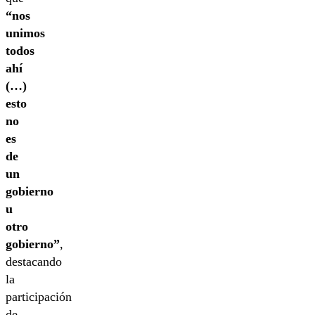
“nos
unimos
todos
ahí
(…)
esto
no
es
de
un
gobierno
u
otro
gobierno”
,
destacando
la
participación
de