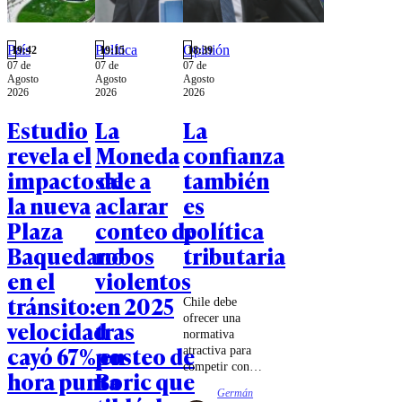
País
Política
Opinión
19:42
19:15
18:39
07 de
07 de
07 de
Agosto
Agosto
Agosto
2026
2026
2026
Estudio
La
La
revela el
Moneda
confianza
impacto de
sale a
también
la nueva
aclarar
es
Plaza
conteo de
política
Baquedano
robos
tributaria
en el
violentos
tránsito:
en 2025
Chile debe
ofrecer una
velocidad
tras
normativa
cayó 67% en
posteo de
atractiva para
competir con
hora punta
Boric que
los mecanismos
Germán
de estabilidad e