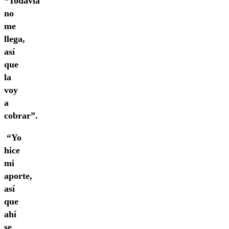
“Todavía
no
me
llega,
así
que
la
voy
a
cobrar”.
“Yo
hice
mi
aporte,
así
que
ahí
se