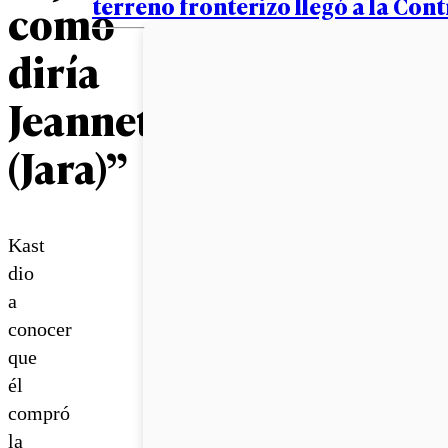
terreno fronterizo llegó a la Cont
como
diría
Jeannette
(Jara)”
Kast
dio
a
conocer
que
él
compró
la