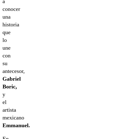
a
conocer
una
historia
que
lo
une
con
su
antecesor,
Gabriel
Boric,
y
el
artista
mexicano
Emmanuel.
En