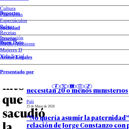
años
Cultura
de
Deportes
Panoramas
Espectáculos
la
Beber
Sociedad
Recetas
Innovación
“revolución
Notas relacionadas
Reseñas
Buen Dato
Medio Ambiente
Mujeres D
pingüina”:
Vida Social
Avisos Legales
del
País
Presentado por
26 de Mayo de 2026
hito
Panel Ciudadano-UDD: 63% cree q
necesitan 20 o menos ministerios
que
País
sacudió
25 de Mayo de 2026
“No quería asumir la paternidad”
la
relación de Jorge Constanzo con