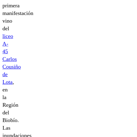
primera
manifestación
vino
del
liceo
A-
45
Carlos
Cousiño
de
Lota
,
en
la
Región
del
Biobío.
Las
inundaciones