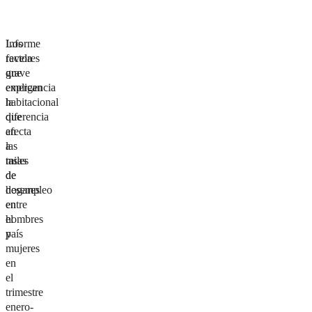
Informe
Los
revela
factores
grave
que
emergencia
explican
habitacional
la
que
diferencia
afecta
en
a
las
miles
tasas
de
de
hogares
desempleo
en
entre
el
hombres
país
y
mujeres
en
el
trimestre
enero-