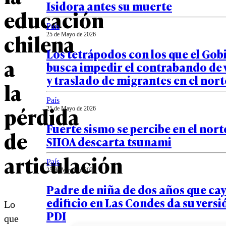
Isidora antes su muerte
educación
País
chilena
25 de Mayo de 2026
Los tetrápodos con los que el Gob
a
busca impedir el contrabando de 
y traslado de migrantes en el nort
la
País
pérdida
25 de Mayo de 2026
Fuerte sismo se percibe en el norte
de
SHOA descarta tsunami
articulación
País
25 de Mayo de 2026
Padre de niña de dos años que ca
edificio en Las Condes da su versi
Lo
PDI
que