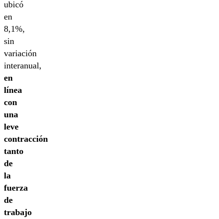
ubicó
en
8,1%,
sin
variación
interanual,
en
línea
con
una
leve
contracción
tanto
de
la
fuerza
de
trabajo