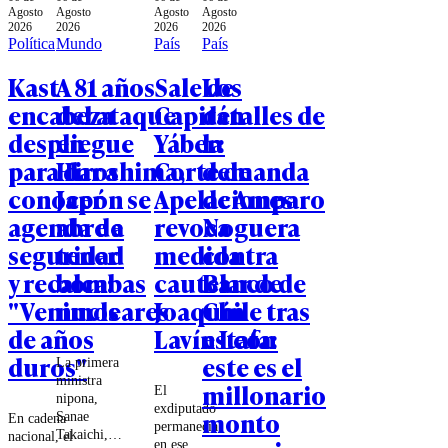
Agosto
Agosto
Agosto
Agosto
2026
2026
2026
2026
Política
Mundo
País
País
Kast
A 81 años
Sale de
Los
encabeza
del ataque
Capitán
detalles de
despliegue
en
Yáber:
la
para dar a
Hiroshima,
Corte de
demanda
conocer
Japón se
Apelaciones
de Amparo
agenda de
abre a
revoca
Noguera
seguridad
tener
medida
contra
y recalca:
bombas
cautelar de
Banco de
"Venimos
nucleares
Joaquín
Chile tras
de años
Lavín León
estafa:
duros"
este es el
La primera
ministra
millonario
El
nipona,
exdiputado
monto
Sanae
En cadena
permanecía
Takaichi,
nacional, el
en ese