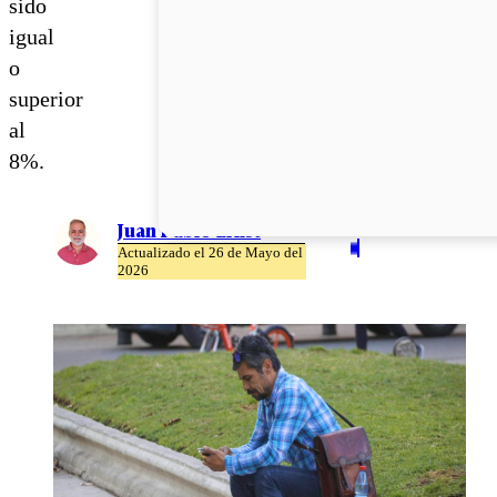
sido
igual
o
superior
al
8%.
Juan Pablo Ernst
Actualizado el 26 de Mayo del
2026