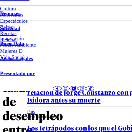
que
Cultura
explican
Deportes
Panoramas
Espectáculos
la
Beber
Sociedad
Recetas
Innovación
diferencia
Notas relacionadas
Reseñas
Buen Dato
Medio Ambiente
Mujeres D
en
Vida Social
Avisos Legales
las
País
Presentado por
25 de Mayo de 2026
tasas
“No quería asumir la paternidad”
relación de Jorge Constanzo con
de
Isidora antes su muerte
desempleo
País
25 de Mayo de 2026
entre
Los tetrápodos con los que el Gob