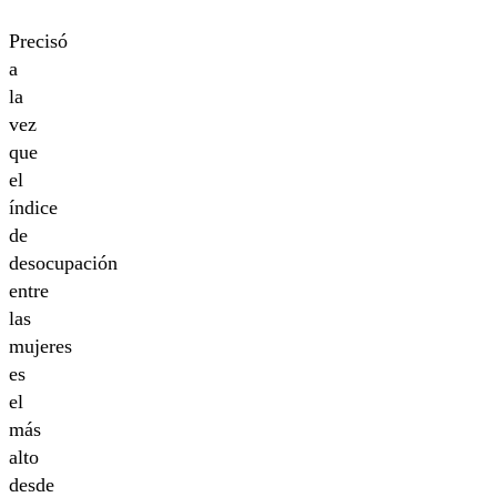
Precisó
a
la
vez
que
el
índice
de
desocupación
entre
las
mujeres
es
el
más
alto
desde