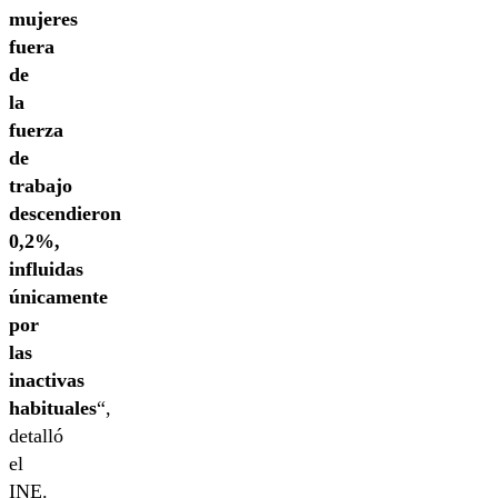
mujeres
fuera
de
la
fuerza
de
trabajo
descendieron
0,2%,
influidas
únicamente
por
las
inactivas
habituales
“,
detalló
el
INE.