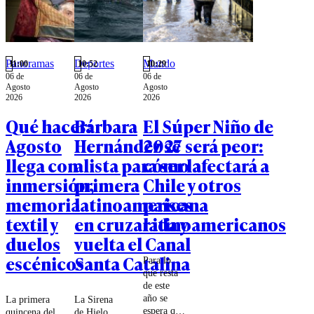
Panoramas
Deportes
Mundo
11:00
10:52
10:29
06 de
06 de
06 de
Agosto
Agosto
Agosto
2026
2026
2026
Qué hacer:
Bárbara
El Súper Niño de
Agosto
Hernández se
2027 será peor:
llega con
alista para ser la
cómo afectará a
inmersión,
primera
Chile y otros
memoria
latinoamericana
países
textil y
en cruzar ida y
latinoamericanos
duelos
vuelta el Canal
escénicos
Santa Catalina
Para lo
que resta
de este
año se
La primera
La Sirena
espera que
quincena del
de Hielo,