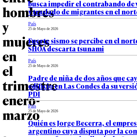
busca impedir el contrabando de 
hombres
y traslado de migrantes en el nort
y
País
25 de Mayo de 2026
mujeres
Fuerte sismo se percibe en el norte
SHOA descarta tsunami
en
País
el
25 de Mayo de 2026
Padre de niña de dos años que ca
trimestre
edificio en Las Condes da su versi
PDI
enero-
País
marzo
25 de Mayo de 2026
Quién es Jorge Becerra, el empre
argentino cuya disputa por la co