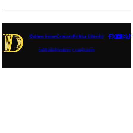
señales".
feriado el
jueves 17 de
septiembre y
el criticado
proyecto que
busca
suspender la
Quiénes Somos
Contacto
Política Editorial
Ley Karin.
publicidad
términos y condiciones