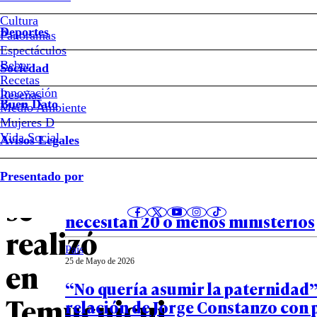
que
Cultura
dejó
Deportes
Panoramas
Espectáculos
el
Beber
Sociedad
Recetas
Innovación
histórico
Notas relacionadas
Reseñas
Buen Dato
Medio Ambiente
Mujeres D
operativo
Vida Social
Avisos Legales
que
País
Presentado por
26 de Mayo de 2026
se
Panel Ciudadano-UDD: 63% cree q
necesitan 20 o menos ministerios
realizó
País
en
25 de Mayo de 2026
“No quería asumir la paternidad”
Temucuicui
relación de Jorge Constanzo con