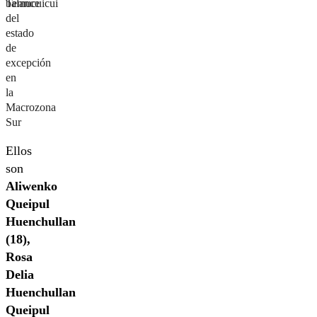
balance
Temucuicui
del
estado
de
excepción
en
la
Macrozona
Sur
Ellos
son
Aliwenko
Queipul
Huenchullan
(18),
Rosa
Delia
Huenchullan
Queipul