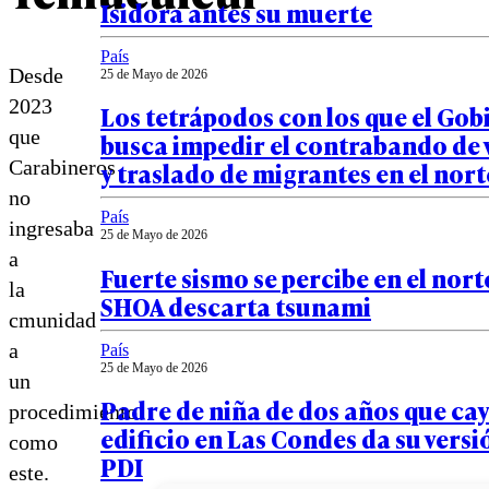
Isidora antes su muerte
País
Desde
25 de Mayo de 2026
2023
Los tetrápodos con los que el Gob
que
busca impedir el contrabando de 
Carabineros
y traslado de migrantes en el nort
no
País
ingresaba
25 de Mayo de 2026
a
Fuerte sismo se percibe en el norte
la
SHOA descarta tsunami
cmunidad
a
País
25 de Mayo de 2026
un
Padre de niña de dos años que ca
procedimiento
edificio en Las Condes da su versi
como
PDI
este.