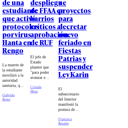
de una
despliegue
a
estudiante
de FFAA en
proyectos
que activó
barrios
para
protocolos
críticos a
decretar
por virus
aprobación
nuevo
Hanta en
de RUF
feriado en
Rengo
Fiestas
Patrias y
El jefe de
Estado
suspender
La muerte de
planteó que
la estudiante
Ley Karin
"para poder
movilizó a la
avanzar en
autoridad
temas de
sanitaria, que
Cristián
barrios
El
inició las
Meza
críticos o
subsecretario
Gabriela
diligencias
situaciones
del Interior
Romo
para
de
manifestó la
determinar
emergencia,
postura del
las
tenemos
Gobierno
circunstancias
que dar
Francisco
sobre la idea
del
ciertas
Rosales
de declarar
fallecimiento.