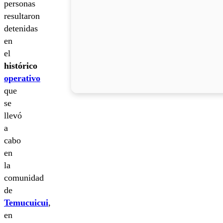
personas
resultaron
detenidas
en
el
histórico
operativo
que
se
llevó
a
cabo
en
la
comunidad
de
Temucuicui
,
en