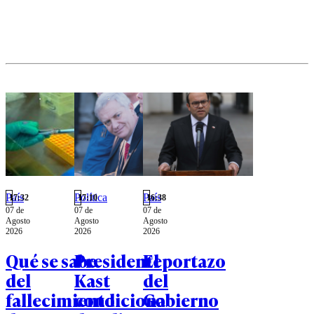
llega a más
captar
de la mitad
inversión
de las
extranjera.
mujeres en
edad
reproductiva
en regiones
como
Magallanes.
País
Política
País
17:32
17:10
16:38
07 de
07 de
07 de
Agosto
Agosto
Agosto
2026
2026
2026
Qué se sabe
Presidente
El portazo
del
Kast
del
fallecimiento
condiciona
Gobierno