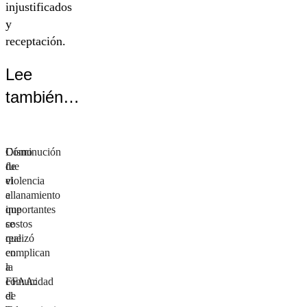
injustificados
y
receptación.
Lee
también…
Disminución
Cómo
de
fue
violencia
el
e
allanamiento
importantes
que
costos
se
que
realizó
complican
en
a
la
FFAA:
comunidad
el
de