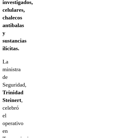
investigados,
celulares,
chalecos
antibalas
y
sustancias
ilícitas.
La
ministra
de
Seguridad,
Trinidad
Steinert
,
celebró
el
operativo
en