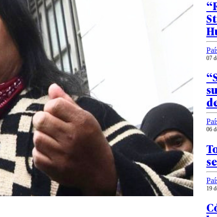
“R
St
H
Paí
07 d
“S
su
de
Paí
06 d
To
se
Paí
19 d
Có