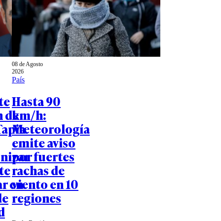
08 de Agosto
2026
País
te
Hasta 90
n de
km/h:
Tapia
Meteorología
emite aviso
nizar
por fuertes
te
rachas de
ar en
viento en 10
de
regiones
d