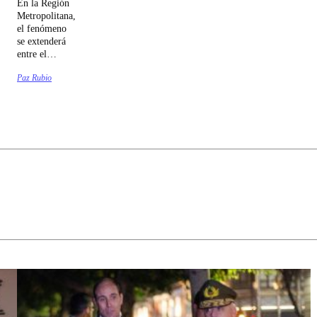
En la Región
Metropolitana,
el fenómeno
se extenderá
entre el
domingo 9 y
Paz Rubio
el jueves 13
de agosto.