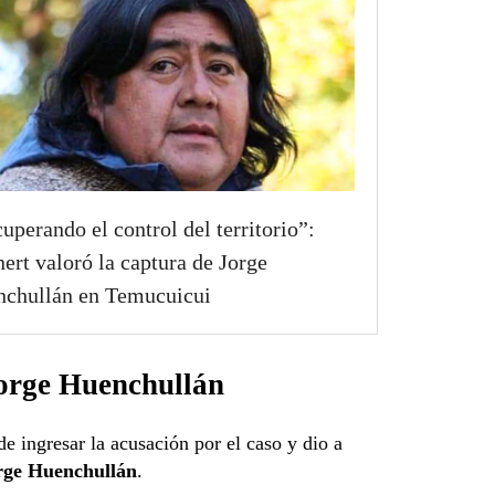
uperando el control del territorio”:
nert valoró la captura de Jorge
chullán en Temucuicui
Jorge Huenchullán
e ingresar la acusación por el caso y dio a
orge Huenchullán
.