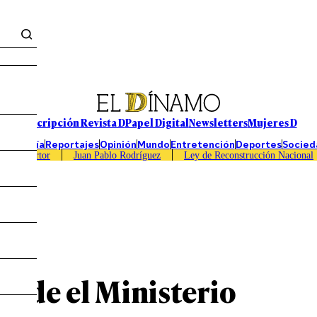
Suscripción Revista D
Papel Digital
Newsletters
Mujeres D
Economía
Reportajes
Opinión
Mundo
Entretención
Deportes
Socied
Caso Sartor
Juan Pablo Rodríguez
Ley de Reconstrucción Nacional
 pide el Ministerio