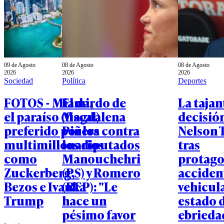
09 de Agosto
08 de Agosto
08 de Agosto
2026
2026
2026
Sociedad
Política
Deportes
FOTOS - Miami,
El dardo de
La tajan
el paraíso (fiscal)
Magdalena
decisió
preferido por los
Piñera contra
Nelson 
multimillonarios
los diputados
tras
como
Manouchehri
protago
Zuckerberg,
(PS) y Romero
acciden
Bezos e Ivanka
(REP): "Le
vehicul
Trump
hace un
estado 
pésimo favor
ebrieda