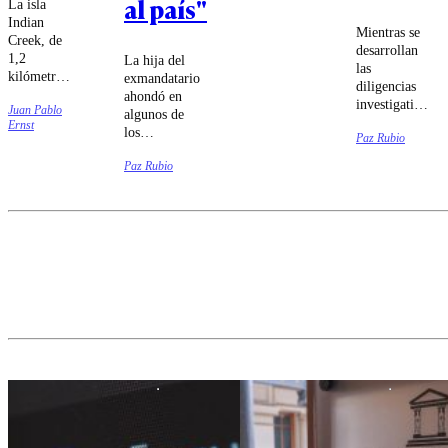
al país"
La isla
Indian
Mientras se
Creek, de
desarrollan
1,2
La hija del
las
kilómetros
exmandatario
diligencias
cuadrados,
ahondó en
investigativas
Juan Pablo
cuenta con
algunos de
sobre el
Ernst
apenas 41
los
Paz Rubio
siniestro vial,
viviendas,
liderazgos
el
pero tiene
Paz Rubio
del
exdeportista
alcalde y su
Congreso.
quedó
propia
apercibido.
policía.