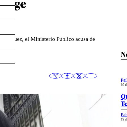
Jorge
ue Vásquez, el Ministerio Público acusa de
N
Paí
19 d
Qu
T
Paí
19 d