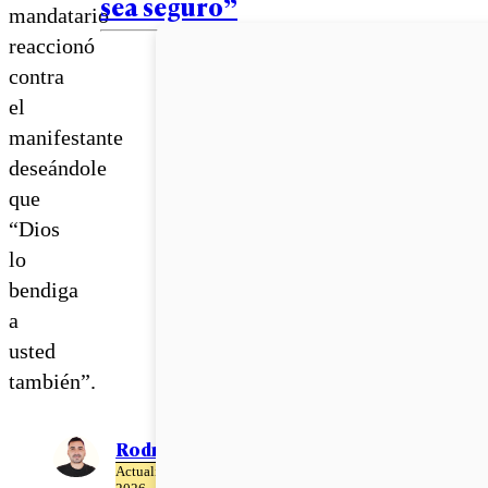
sea seguro”
mandatario
reaccionó
contra
el
manifestante
deseándole
que
“Dios
lo
bendiga
a
usted
también”.
Rodrigo León
Actualizado el 02 de Julio del