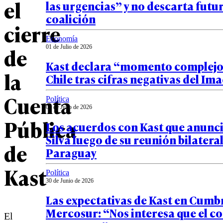
el
las urgencias” y no descarta futu
coalición
cierre
Economía
de
01 de Julio de 2026
Kast declara “momento complejo
la
Chile tras cifras negativas del Im
Cuenta
Política
01 de Julio de 2026
Pública
Los acuerdos con Kast que anunci
Silva luego de su reunión bilatera
de
Paraguay
Kast
Política
30 de Junio de 2026
Las expectativas de Kast en Cumb
Mercosur: “Nos interesa que el c
El