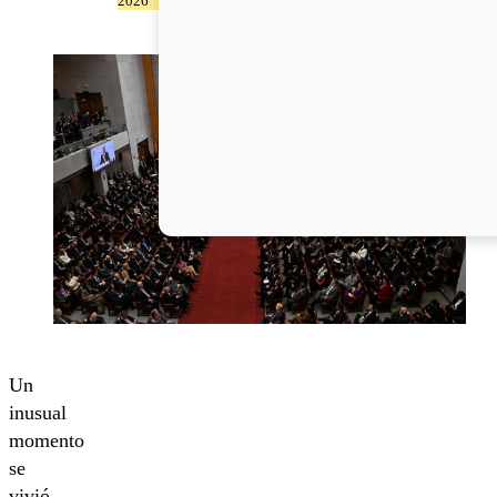
2026
Un
inusual
momento
se
vivió