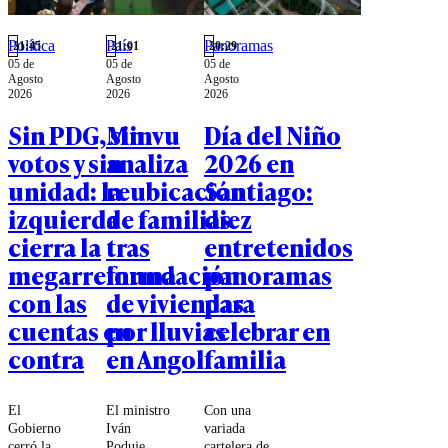
Política
País
Panoramas
21:45
21:01
20:29
05 de
05 de
05 de
Agosto
Agosto
Agosto
2026
2026
2026
Sin PDG, sin
Minvu
Día del Niño
votos y sin
analiza
2026 en
unidad: la
reubicación
Santiago:
izquierda
de familias
diez
cierra la
tras
entretenidos
megarreforma
inundación
panoramas
con las
de viviendas
para
cuentas en
por lluvias
celebrar en
contra
en Angol
familia
El
El ministro
Con una
Gobierno
Iván
variada
cerró la
Poduje
cartelera de