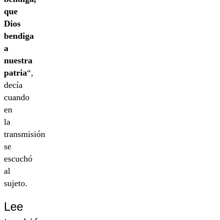
que
Dios
bendiga
a
nuestra
patria
“,
decía
cuando
en
la
transmisión
se
escuchó
al
sujeto.
Lee