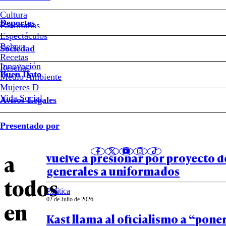
VIDEO
Cultura
Deportes
Panoramas
–
Espectáculos
Beber
Sociedad
El
Recetas
Innovación
Notas relacionadas
Reseñas
Buen Dato
Medio Ambiente
grito
Mujeres D
Vida Social
Avisos Legales
que
Política
Presentado por
02 de Julio de 2026
sorprendió
“No ha hecho nada”: Kaiser apunta
a
vuelve a presionar por proyecto d
generales a uniformados
todos
Política
02 de Julio de 2026
en
Kast llama al oficialismo a “pone