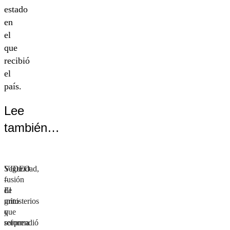
estado
en
el
que
recibió
el
país.
Lee
también…
VIDEO
Seguridad,
–
fusión
El
de
grito
ministerios
que
y
sorprendió
reforma