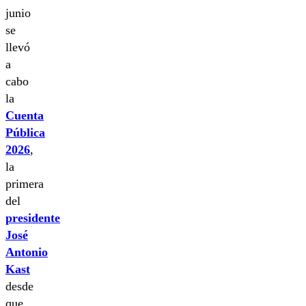
junio
se
llevó
a
cabo
la
Cuenta
Pública
2026
,
la
primera
del
presidente
José
Antonio
Kast
desde
que