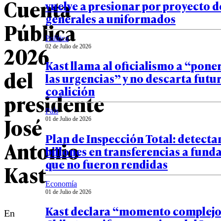
Cuenta
vuelve a presionar por proyecto d
generales a uniformados
Pública
Política
2026
02 de Julio de 2026
Kast llama al oficialismo a “pone
del
las urgencias” y no descarta futu
coalición
presidente
País
José
01 de Julio de 2026
Plan de Inspección Total: detectan
Antonio
billones en transferencias a fund
que no fueron rendidas
Kast
Economía
01 de Julio de 2026
Kast declara “momento complejo
En