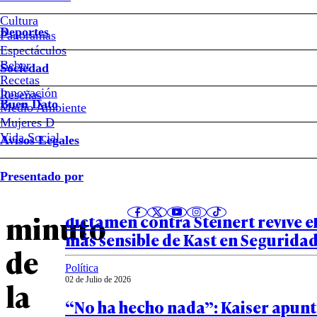
#José
Cultura
Antonio
Deportes
Panoramas
Kast
Espectáculos
Beber
Sociedad
Revisa
Recetas
Innovación
Notas relacionadas
Reseñas
Buen Dato
Medio Ambiente
el
Mujeres D
Vida Social
Avisos Legales
minuto
Política
Presentado por
02 de Julio de 2026
a
La herida que la Contraloría reab
minuto
dictamen contra Steinert revive e
más sensible de Kast en Segurida
de
Política
02 de Julio de 2026
la
“No ha hecho nada”: Kaiser apunta