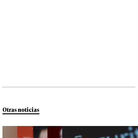
14:30
Kast
cierra su
primera
Cuenta
Pública
tras casi
dos
horas y
media de
discurso.
14:30
Otras noticias
Kast: "No
puedo
prometer
que el