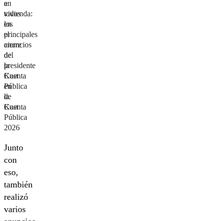
a
en
todos
vivienda:
en
los
el
principales
cierre
anuncios
de
del
la
presidente
Cuenta
Kast
Pública
en
de
la
Kast
Cuenta
Pública
2026
Junto
con
eso,
también
realizó
varios