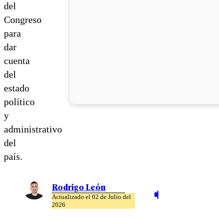
del
Congreso
para
dar
cuenta
del
estado
político
y
administrativo
del
país.
Rodrigo León
Actualizado el 02 de Julio del
2026