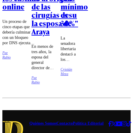
online
de las
mínimo
que
presentará
cirugías de
es su
proyecto
la esposa de
30%"
Un proceso de
para
cinco etapas que
fusionar el
Araya
debería culminar
Ministerio
con un bloqueo
La
del
por DNS ejecutado
senadora
Interior y
En menos de
por las compañías
libertaria
tres años, la
el
Paz
de
destacó a
esposa del
Ministerio
Rubio
telecomunicaciones
los
general
Secretaría
fue lo que
ministros
director de
estableció el
General de
Cristián
Jorge
Carabineros
Meza
tribunal.
Quiroz e
Gobierno
Paz
se sometió a
Iván
Rubio
cuatro
Poduje
cirugías cuyo
por "dar
carácter
la batalla
reconstructivo
cultural
14:15
fue puesto en
sin
duda.
miedo".
Kast
acelerará el
Quiénes Somos
Contacto
Política Editorial
Servicio de