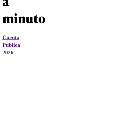
a
minuto
Cuenta
Pública
2026
14:33
Discurso
de José
Antonio
Kast
duró 2
horas 24
minutos.