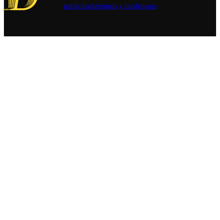
Auditoría
publicidad
términos y condiciones
Interna:
"Será un
colaborador
más para el
enorme
trabajo que
ha realizado
la
Contraloría"
14:12
Kast
destaca a
Don
Francisco
por su
trabajo y
que "ha