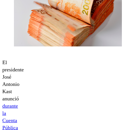
El
presidente
José
Antonio
Kast
anunció
durante
la
Cuenta
Pública