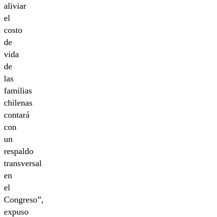
aliviar
el
costo
de
vida
de
las
familias
chilenas
contará
con
un
respaldo
transversal
en
el
Congreso”,
expuso