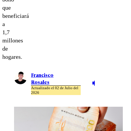
que
beneficiará
a
1,7
millones
de
hogares.
Francisco
Rosales
Actualizado el 02 de Julio del
2026