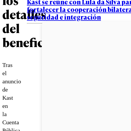
Kast se reúne con Lula da Silva pa
fortalecer la cooperación bilatera
detalles
seguridad e integración
del
beneficio
Tras
el
anuncio
de
Kast
en
la
Cuenta
Pública,