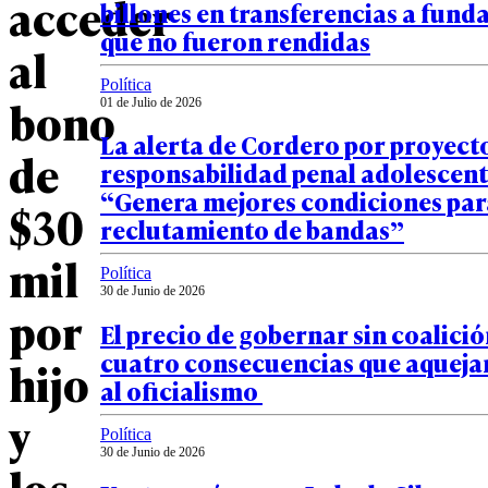
acceder
billones en transferencias a fund
que no fueron rendidas
al
Política
bono
01 de Julio de 2026
La alerta de Cordero por proyect
de
responsabilidad penal adolescent
“Genera mejores condiciones par
$30
reclutamiento de bandas”
mil
Política
30 de Junio de 2026
por
El precio de gobernar sin coalició
cuatro consecuencias que aquejan
hijo
al oficialismo
y
Política
30 de Junio de 2026
los