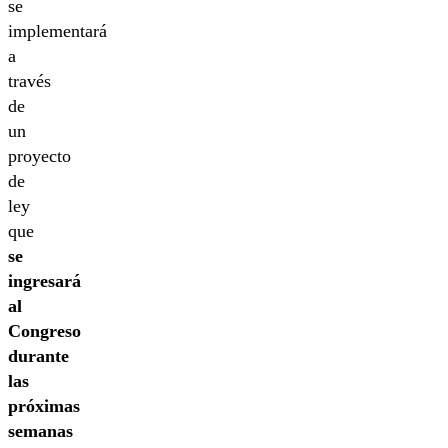
se
implementará
a
través
de
un
proyecto
de
ley
que
se
ingresará
al
Congreso
durante
las
próximas
semanas