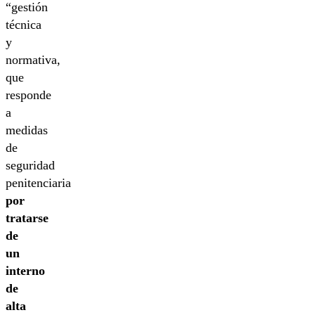
“gestión
técnica
y
normativa,
que
responde
a
medidas
de
seguridad
penitenciaria
por
tratarse
de
un
interno
de
alta