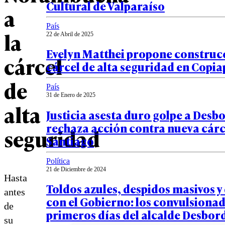
Cultural de Valparaíso
a
País
la
22 de Abril de 2025
Evelyn Matthei propone construc
cárcel
cárcel de alta seguridad en Copi
de
País
31 de Enero de 2025
alta
Justicia asesta duro golpe a Desb
rechaza acción contra nueva cárc
seguridad
Santiago
Política
21 de Diciembre de 2024
Hasta
Toldos azules, despidos masivos y
antes
con el Gobierno: los convulsiona
de
primeros días del alcalde Desbor
su