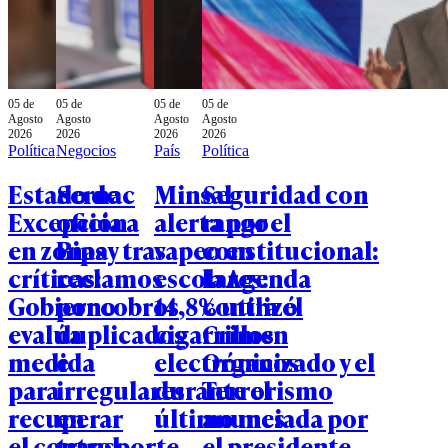
05 de
05 de
05 de
05 de
Agosto
Agosto
Agosto
Agosto
2026
2026
2026
2026
Política
Negocios
País
Política
Estado de
Sernac
Minsal
Seguridad con
Excepción
oficia a
alerta por el
rango
en zonas
Bipay tras
vapeo en
constitucional:
críticas:
reclamos
escolares:
la Agenda
Gobierno
por cobros
14,8% utilizó
contra el
evalúa
duplicados
cigarrillos
Crimen
medida
e
electrónicos
Organizado y el
para
irregulares
durante el
Terrorismo
recuperar
en
último mes
anunciada por
el control
transporte
el presidente