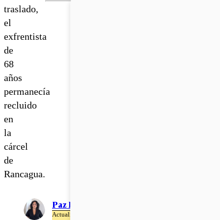
traslado,
el
exfrentista
de
68
años
permanecía
recluido
en
la
cárcel
de
Rancagua.
Paz Rubio
Actualizado el 02 de Julio del