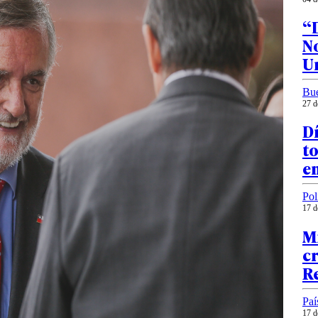
“D
N
U
Bu
27 d
Dí
to
en
Pol
17 d
M
cr
R
Paí
17 d