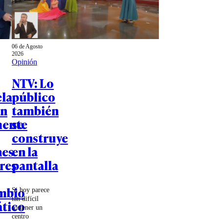
06 de Agosto
2026
Opinión
NTV: Lo
la
público
an
también
mente
se
construye
nes
en la
res
pantalla
mbio
Si hoy parece
tan difícil
tico
sostener un
centro