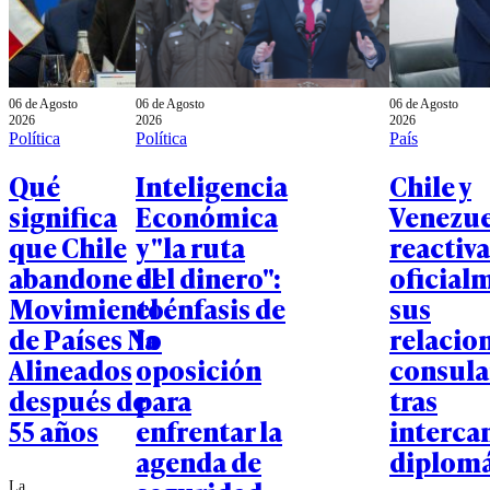
06 de Agosto
06 de Agosto
06 de Agosto
2026
2026
2026
Política
Política
País
Qué
Inteligencia
Chile y
significa
Económica
Venezue
que Chile
y "la ruta
reactiv
abandone el
del dinero":
oficial
Movimiento
el énfasis de
sus
de Países No
la
relacio
Alineados
oposición
consula
después de
para
tras
55 años
enfrentar la
interca
agenda de
diplomá
La