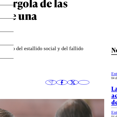
Pérgola de las
 fue una
N
esabio del estallido social y del fallido
Ent
04 d
La
ac
d
Ent
04 d