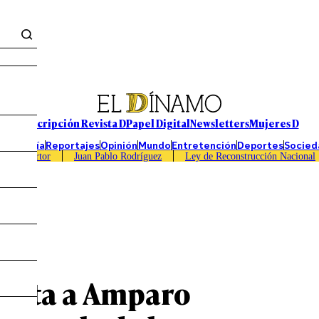
Suscripción Revista D
Papel Digital
Newsletters
Mujeres D
Economía
Reportajes
Opinión
Mundo
Entretención
Deportes
Socied
Caso Sartor
Juan Pablo Rodríguez
Ley de Reconstrucción Nacional
rraga
unta a Amparo