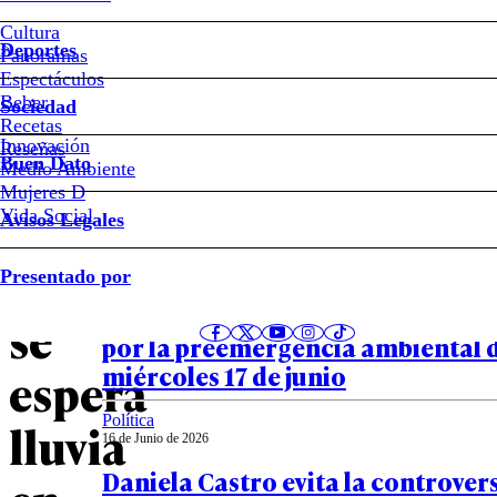
Para
Cultura
Deportes
qué
Panoramas
Espectáculos
Beber
día
Sociedad
Recetas
Innovación
Notas relacionadas
Reseñas
de
Buen Dato
Medio Ambiente
Mujeres D
esta
Vida Social
Avisos Legales
País
semana
Presentado por
17 de Junio de 2026
Patentes con restricción vehicula
se
por la preemergencia ambiental d
miércoles 17 de junio
espera
Política
lluvia
16 de Junio de 2026
Daniela Castro evita la controvers