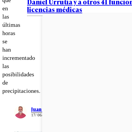
Daniel Urrutia y a otros 41 funcio
licencias médicas
en
las
últimas
horas
se
han
incrementado
las
posibilidades
de
precipitaciones.
Juan Pablo Ernst
17/ 06/ 2026