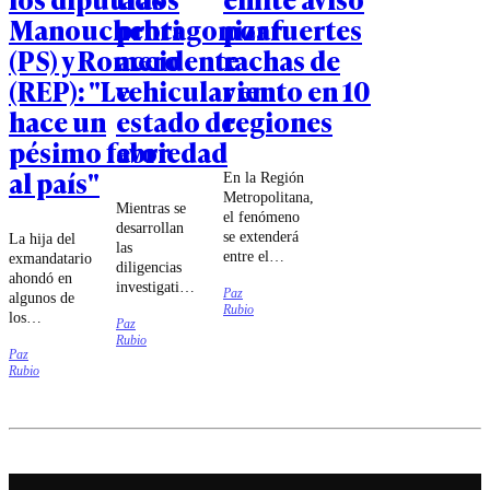
Manouchehri
protagonizar
por fuertes
(PS) y Romero
accidente
rachas de
(REP): "Le
vehicular en
viento en 10
hace un
estado de
regiones
pésimo favor
ebriedad
al país"
En la Región
Metropolitana,
Mientras se
el fenómeno
desarrollan
se extenderá
La hija del
las
entre el
exmandatario
diligencias
domingo 9 y
ahondó en
investigativas
Paz
el jueves 13
algunos de
sobre el
Rubio
de agosto.
los
Paz
siniestro vial,
liderazgos
Rubio
el
Paz
del
exdeportista
Rubio
Congreso.
quedó
apercibido.