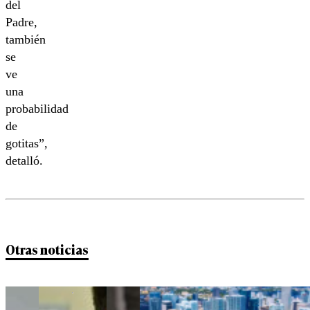
del
Padre,
también
se
ve
una
probabilidad
de
gotitas”,
detalló.
Otras noticias