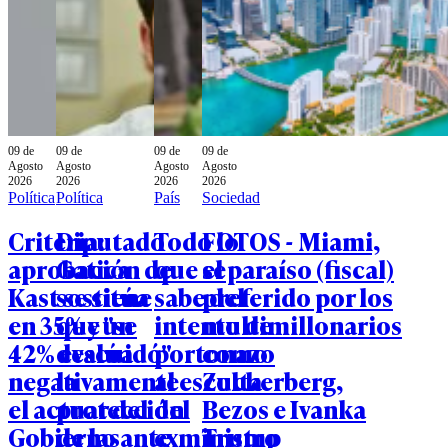
09 de
09 de
09 de
09 de
Agosto
Agosto
Agosto
Agosto
2026
2026
2026
2026
Política
Política
País
Sociedad
Criteria:
Diputado
Todo lo
FOTOS - Miami,
aprobación de
Gatica
que se
el paraíso (fiscal)
Kast se sitúa
sostiene
sabe del
preferido por los
en 35% y un
que "se
intento de
multimillonarios
42% evalúa
descuidó"
portonazo
como
negativamente
la
al escolta
Zuckerberg,
el actuar del
protección
del
Bezos e Ivanka
Gobierno ante
de las
exministro
Trump