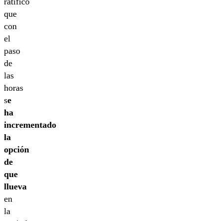
ratificó
que
con
el
paso
de
las
horas
s
e
ha
incrementado
la
opción
de
que
llueva
en
la