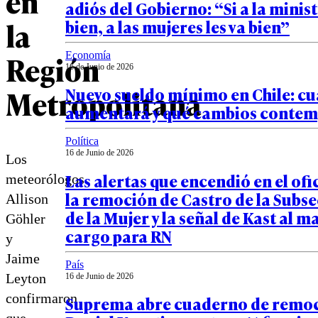
en
adiós del Gobierno: “Si a la minist
la
bien, a las mujeres les va bien”
Región
Economía
16 de Junio de 2026
Metropolitana
Nuevo sueldo mínimo en Chile: c
aumentará y qué cambios contemp
Política
16 de Junio de 2026
Los
Las alertas que encendió en el ofi
meteorólogos
la remoción de Castro de la Subs
Allison
de la Mujer y la señal de Kast al m
Göhler
cargo para RN
y
Jaime
País
Leyton
16 de Junio de 2026
confirmaron
Suprema abre cuaderno de remoc
que