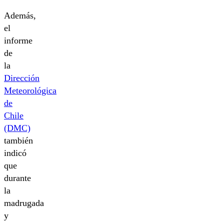
Además,
el
informe
de
la
Dirección
Meteorológica
de
Chile
(DMC)
también
indicó
que
durante
la
madrugada
y