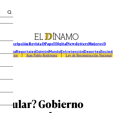
Suscripción Revista D
Papel Digital
Newsletters
Mujeres D
Economía
Reportajes
Opinión
Mundo
Entretención
Deportes
Socied
Caso Sartor
Juan Pablo Rodríguez
Ley de Reconstrucción Nacional
s
 celular? Gobierno