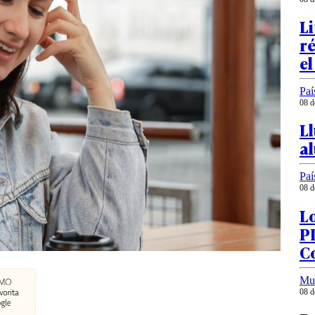
Li
r
e
Paí
08 d
Ll
a
Paí
08 d
Lo
PD
C
Mu
08 d