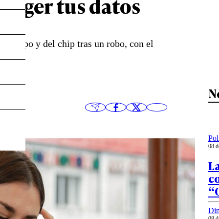
teger tus datos
l equipo y del chip tras un robo, con el
N
Pol
08 d
La
co
“O
Din
08 d