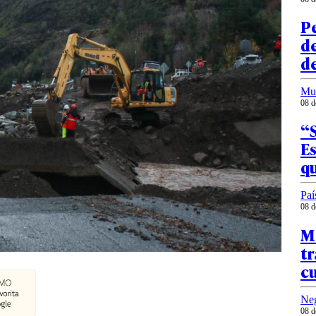
Pe
d
de
Mu
08 d
“S
Es
q
Paí
08 d
M
tr
c
Ne
08 d