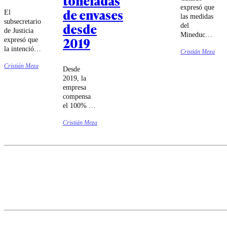
toneladas
expresó que
de envases
El
las medidas
subsecretario
desde
del
de Justicia
Mineduc
2019
expresó que
van "a
la intención
Cristián Meza
contrapelo
del Gobierno
de toda la
Cristián Meza
es elevar a
Desde
evidencia,
rango
2019, la
incluyendo
constitucional
empresa
la comisión
la situación
compensa
técnica de
de las
el 100% del
la cual era
cárceles.
packaging
parte la
Cristián Meza
que coloca
ministra de
en el
Educación".
mercado a
través de
una alianza
con la
empresa de
reciclaje
Todos
Reciclamos.