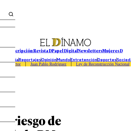
Suscripción Revista D
Papel Digital
Newsletters
Mujeres D
Economía
Reportajes
Opinión
Mundo
Entretención
Deportes
Socied
Caso Sartor
Juan Pablo Rodríguez
Ley de Reconstrucción Nacional
itana
or riesgo de