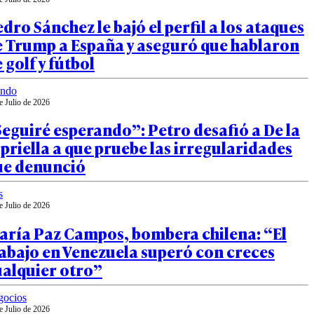
dro Sánchez le bajó el perfil a los ataques
e Trump a España y aseguró que hablaron
 golf y fútbol
ndo
e Julio de 2026
eguiré esperando”: Petro desafió a De la
priella a que pruebe las irregularidades
ue denunció
s
e Julio de 2026
aría Paz Campos, bombera chilena: “El
abajo en Venezuela superó con creces
ualquier otro”
gocios
e Julio de 2026