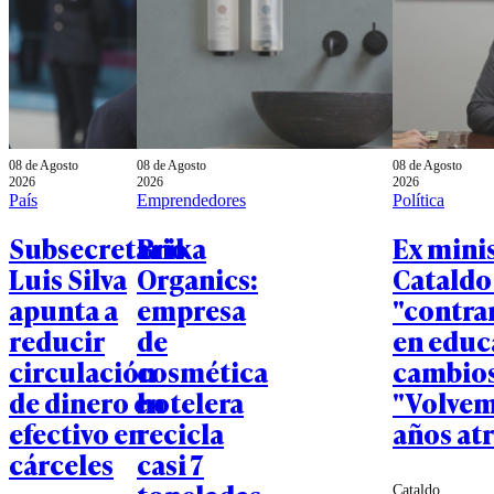
08 de Agosto
08 de Agosto
08 de Agosto
2026
2026
2026
País
Emprendedores
Política
Subsecretario
Brika
Ex mini
Luis Silva
Organics:
Cataldo
apunta a
empresa
"contra
reducir
de
en educ
circulación
cosmética
cambios
de dinero en
hotelera
"Volvem
efectivo en
recicla
años atr
cárceles
casi 7
Cataldo