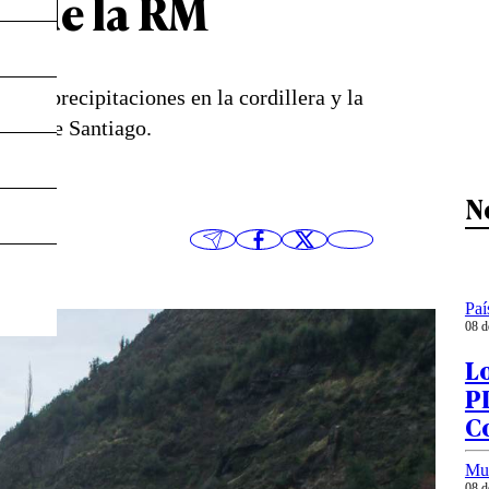
s de la RM
 de precipitaciones en la cordillera y la
tores de Santiago.
N
Paí
08 d
Lo
PD
C
Mu
08 d