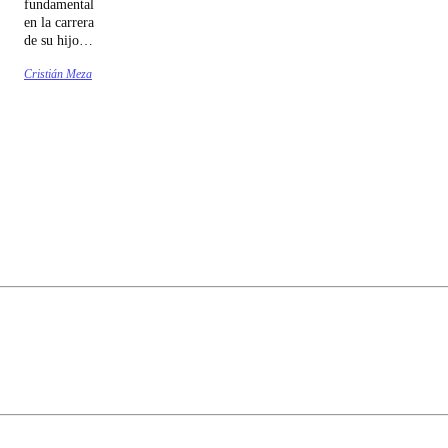
fundamental
en la carrera
de su hijo,
llevándolo a
Cristián Meza
España para
que jugara
por el
Barcelona.