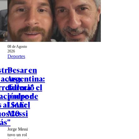
08 de Agosto
2026
Deportes
stro
Pesar en
 acusa
Argentina:
rreforma"
falleció el
ación por
padre de
 al SAE:
Lionel
os 20
Messi
ás"
Jorge Messi
tuvo un rol