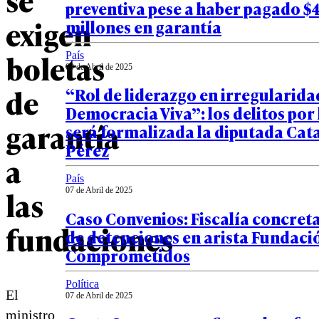
preventiva pese a haber pagado $
exigen
millones en garantía
boletas
País
09 de Abril de 2025
de
“Rol de liderazgo en irregularida
Democracia Viva”: los delitos por 
garantía
será formalizada la diputada Cat
Pérez
a
País
las
07 de Abril de 2025
Caso Convenios: Fiscalía concreta
fundaciones
de detenciones en arista Fundaci
Comprometidos
Política
El
07 de Abril de 2025
ministro