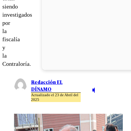
siendo
investigados
por
la
fiscalía
y
la
Contraloría.
Redacción EL
DÍNAMO
Actualizado el 23 de Abril del
2025