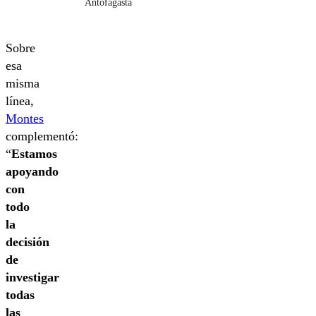
Antofagasta
Sobre
esa
misma
línea,
Montes
complementó:
“
Estamos
apoyando
con
todo
la
decisión
de
investigar
todas
las