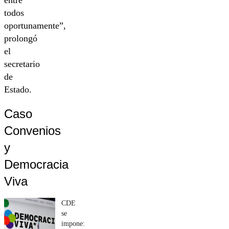
entre
todos
oportunamente”,
prolongó
el
secretario
de
Estado.
Caso
Convenios
y
Democracia
Viva
CDE
se
impone: