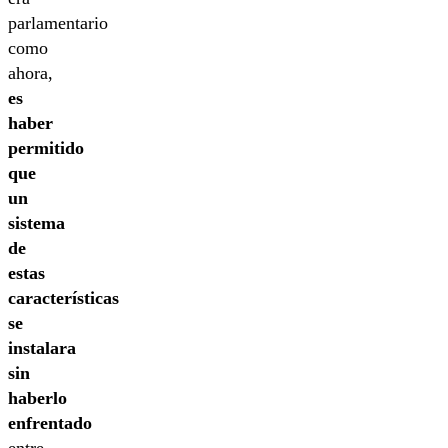
parlamentario
como
ahora,
es
haber
permitido
que
un
sistema
de
estas
características
se
instalara
sin
haberlo
enfrentado