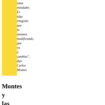
estas
entidades.
Es
algo
irregular
que
lo
estamos
modificando,
que
va
a
cambiar",
dijo
Carlos
Montes.
Montes
y
las