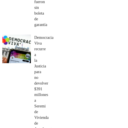
fueron
sin
boleta
de
garantía
Democracia
Viva
recurre
a
la
Justicia
para
no
devolver
$391
millones
a
Seremi
de
Vivienda
de