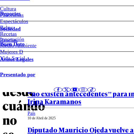
#Ministerio
de
Cultura
Vivienda
Deportes
Panoramas
Espectáculos
Caso
Beber
Sociedad
Recetas
Innovación
Notas relacionadas
Reseñas
Convenios:
Buen Dato
Medio Ambiente
Mujeres D
Montes
Vida Social
Avisos Legales
País
aclara
Presentado por
10 de Abril de 2025
Caso ProCultura: Fiscalía recono
desde
“no existen antecedentes” para i
Irina Karamanos
cuándo
País
no
10 de Abril de 2025
Diputado Mauricio Ojeda vuelve a
se