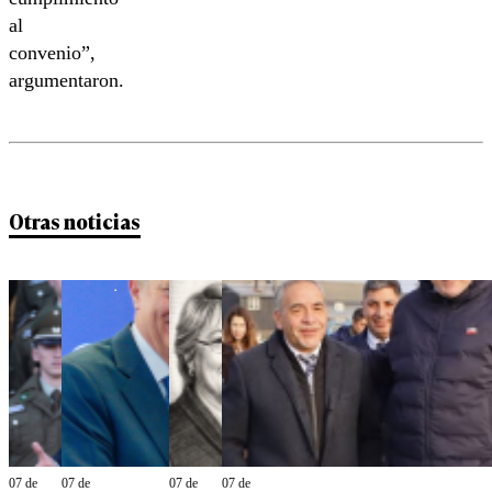
al
convenio”,
argumentaron.
Otras noticias
07 de
07 de
07 de
07 de