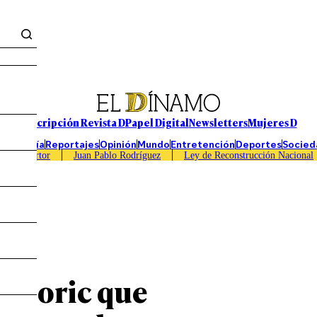
Suscripción Revista D
Papel Digital
Newsletters
Mujeres D
Economía
Reportajes
Opinión
Mundo
Entretención
Deportes
Socied
Caso Sartor
Juan Pablo Rodríguez
Ley de Reconstrucción Nacional
te Boric que