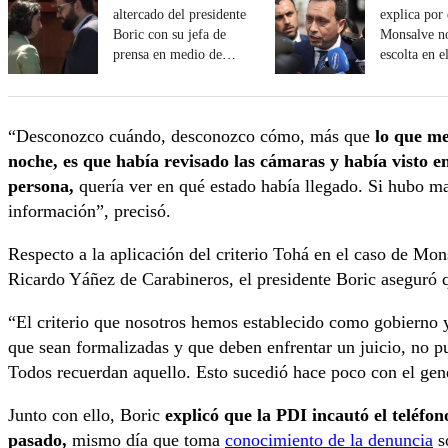
altercado del presidente
explica por
Boric con su jefa de
Monsalve no
prensa en medio de
escolta en e
conferencia
“Desconozco cuándo, desconozco cómo, más que
lo que me
noche, es que había revisado las cámaras y había visto e
persona,
quería ver en qué estado había llegado. Si hubo m
información”, precisó.
Respecto a la aplicación del criterio Tohá en el caso de Mon
Ricardo Yáñez de Carabineros, el presidente Boric aseguró
“El criterio que nosotros hemos establecido como gobierno 
que sean formalizadas y que deben enfrentar un juicio, no p
Todos recuerdan aquello. Esto sucedió hace poco con el gen
Junto con ello, Boric
explicó que la PDI incautó el teléfo
pasado,
mismo día que toma
conocimiento de la denuncia
so