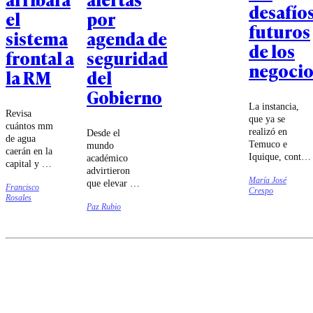
desafío
el
por
futuros
sistema
agenda de
de los
frontal a
seguridad
negocio
la RM
del
Gobierno
La instancia,
Revisa
que ya se
cuántos mm
realizó en
Desde el
de agua
Temuco e
mundo
caerán en la
Iquique, contó
académico
capital y las
con charlas de
advirtieron
zonas en
María José
Ignacio Briones
que elevar a
Francisco
que podría
Crespo
y Katherina
rango
Rosales
nevar
Canales,
Paz Rubio
constitucional
durante las
consolidando
la seguridad
próximas
un espacio de
pública puede
horas.
relacionamiento
tener
estratégico
impactos
diseñado para
económicos o
potenciar la
de
conexión entre
tramitación
medianas,
legal.