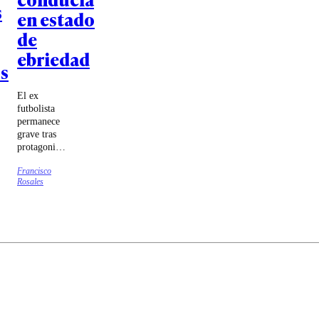
s
en estado
de
ebriedad
s
El ex
futbolista
permanece
grave tras
protagonizar
un fuerte
Francisco
accidente de
Rosales
tránsito en
la Región
del Maule.