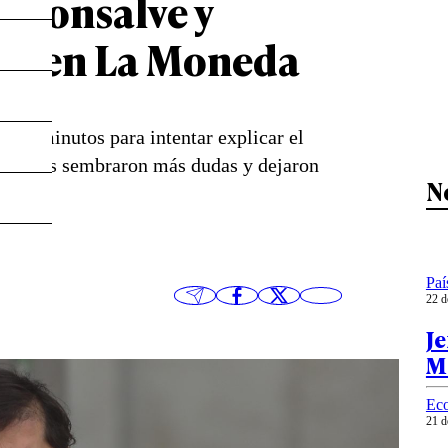
 Monsalve y
co en La Moneda
r 55 minutos para intentar explicar el
palabras sembraron más dudas y dejaron
N
Paí
22 d
Je
Mo
Ec
21 d