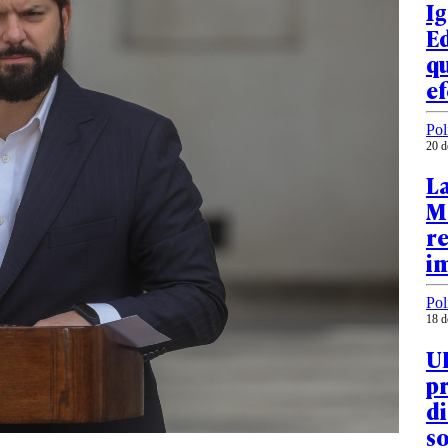
Ig
Ed
q
e
Pol
20 d
La
Ma
re
i
Pol
18 d
UD
pr
di
so