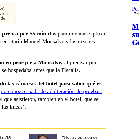
Pol
17 d
M
su
la prensa por 55 minutos
para intentar explicar
G
ubsecretario Manuel Monsalve y las razones
on en peor pie a Monsalve,
al precisar por
 se hospedaba antes que la Fiscalía.
ado las cámaras del hotel para saber qué es
,
no conozco nada de adulteración de pruebas.
l que asistieron, también en el hotel, que se
 las líneas”.
 la PDI
“No hay omisión de