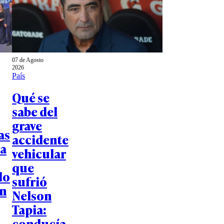
07 de Agosto
2026
País
Qué se
sabe del
grave
as
accidente
a
vehicular
que
do
sufrió
n
Nelson
Tapia:
conducía