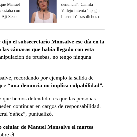
 qué Manuel
denuncia”: Camila
 estaba con
Vallejo intenta ‘apagar
l Ají Seco
incendio’ tras dichos de
Boric sobre caso
Monsalve
 dijo el subsecretario Monsalve ese día en la
n las cámaras que había llegado con esta
anipulación de pruebas, no tengo ninguna
salve, recordando por ejemplo la salida de
 que
“una denuncia no implica culpabilidad”.
y que hemos defendido, es que las personas
ueden continuar en cargos de responsabilidad.
eral Yáñez”, puntualizó.
no celular de Manuel Monsalve el martes
bre él.