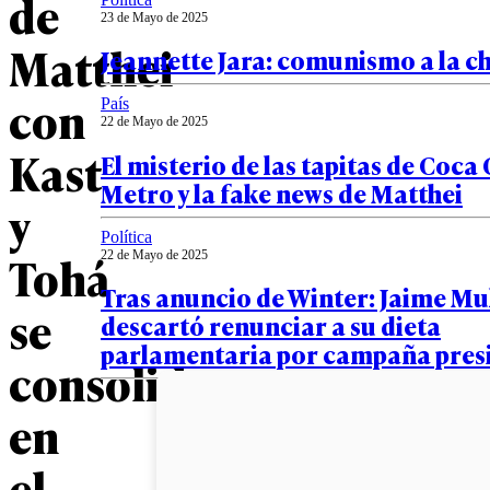
de
23 de Mayo de 2025
Matthei
Jeannette Jara: comunismo a la c
con
País
22 de Mayo de 2025
Kast
El misterio de las tapitas de Coca 
Metro y la fake news de Matthei
y
Política
Tohá
22 de Mayo de 2025
Tras anuncio de Winter: Jaime Mu
se
descartó renunciar a su dieta
parlamentaria por campaña pres
consolida
en
el