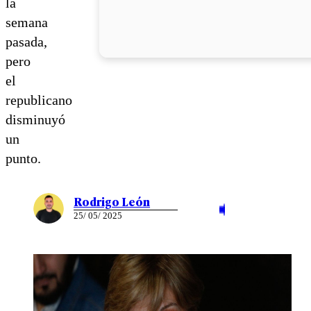
la
semana
pasada,
pero
el
republicano
disminuyó
un
punto.
Rodrigo León
25/ 05/ 2025