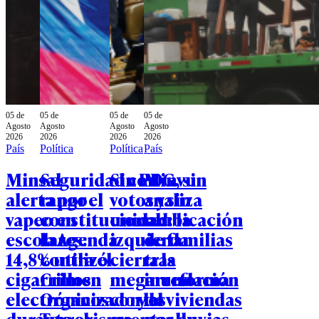
05 de
05 de
05 de
05 de
Agosto
Agosto
Agosto
Agosto
2026
2026
2026
2026
País
Política
Política
País
Minsal
Seguridad con
Sin PDG, sin
Minvu
alerta por el
rango
votos y sin
analiza
vapeo en
constitucional:
unidad: la
reubicación
escolares:
la Agenda
izquierda
de familias
14,8% utilizó
contra el
cierra la
tras
cigarrillos
Crimen
megarreforma
inundación
electrónicos
Organizado y el
con las
de viviendas
durante el
Terrorismo
cuentas en
por lluvias