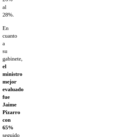
al
28%.
En
cuanto
a
su
gabinete,
el
ministro
mejor
evaluado
fue
Jaime
Pizarro
con
65%
seguido