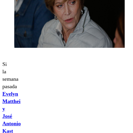
Si
la
semana
pasada
Evelyn
Matthei
y
José
Antonio
Kast