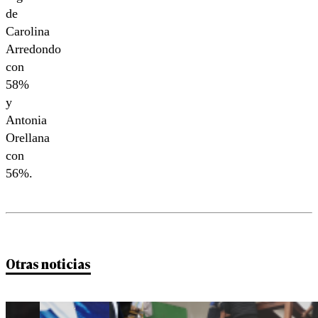
de
Carolina
Arredondo
con
58%
y
Antonia
Orellana
con
56%.
Otras noticias