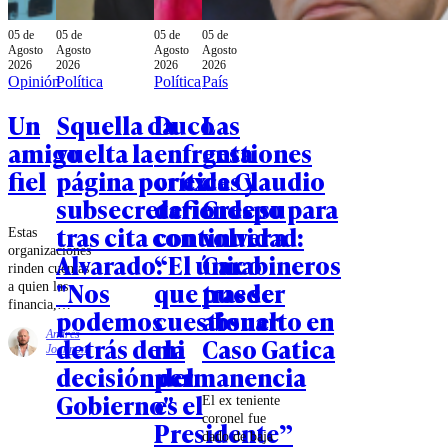
05 de
05 de
05 de
05 de
Agosto
Agosto
Agosto
Agosto
2026
2026
2026
2026
Opinión
Política
Política
País
Un
Squella da
Duco
Las
amigo
vuelta la
enfrenta
gestiones
fiel
página por ex
críticas y
de Claudio
subsecretario
defiende su
Crespo para
tras cita con
continuidad:
volver a
Estas
organizaciones
Alvarado:
“El único
Carabineros
rinden cuentas
"Nos
que puede
tras ser
a quien las
financia,
podemos
cuestionar
absuelto en
como
Andrés
detrás de la
mi
Caso Gatica
cualquier otra,
Joannon
entonces el
decisión del
permanencia
problema no
es que
Gobierno"
es el
El ex teniente
mientan sobre
coronel fue
Presidente”
el trabajo
dado de baja
forzoso: el