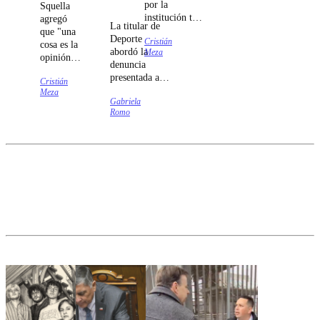
por la
Squella
problema es a
institución tras
agregó
quiénes sirven
La titular de
constatar
que "una
cuando lo
Deporte
Cristián
irregularidades
cosa es la
denuncian.
abordó la
Meza
en el manejo
opinión
denuncia
de las
que uno
presentada ante
imágenes de
Cristián
pudo
Contraloría
Meza
su cámara
haber
Gabriela
por un
corporal
dado,
Romo
vehículo fiscal
durante el
pero a la
y afirmó que
episodio que
hora que
el ministerio
dejó ciego a
se toma
ha actuado
Gustavo
una
conforme a los
Gatica.
decisión,
procedimientos
nos
establecidos.
ponemos
atrás" de
la postura
expresada
por el
Ejecutivo.