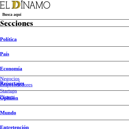
Secciones
Política
Suscripción Revista D
Papel Digital
Newsletters
Mujeres D
País
Política
País
Economía
Reportajes
Opinión
Mundo
Entretención
Deportes
Sociedad
Buen Dato
Caso Sartor
Juan Pablo Rodríguez
Economía
Ley de Reconstrucción Nacional
Negocios
Política
Reportajes
Emprendedores
#Panel
Startups
Ciudadano
Dinero
Opinión
#Elecciones
Presidenciales
2025
Mundo
Entretención