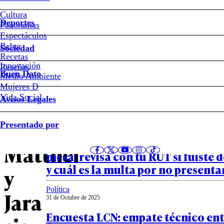
Panel
Cultura
Deportes
Ciudadano
Panoramas
Espectáculos
Beber
UDD:
Sociedad
Recetas
Innovación
Notas relacionadas
Reseñas
Kaiser
Buen Dato
Medio Ambiente
Mujeres D
empata
Vida Social
Avisos Legales
Buen Dato
a
Presentado por
01 de Noviembre de 2025
Servel publica lista definitiva de v
Matthei
mesa: revisa con tu RUT si fuiste
y cuál es la multa por no presenta
y
Política
Jara
31 de Octubre de 2025
Encuesta LCN: empate técnico en