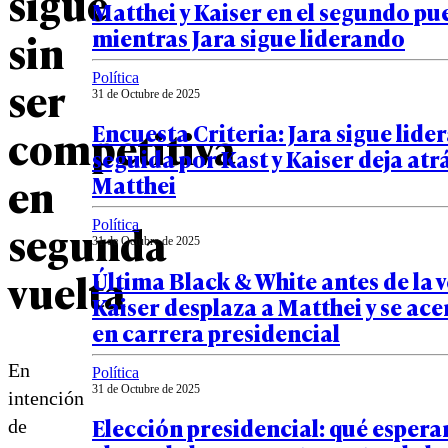
sigue
Matthei y Kaiser en el segundo pu
mientras Jara sigue liderando
sin
Política
ser
31 de Octubre de 2025
Encuesta Criteria: Jara sigue lide
competitiva
seguida por Kast y Kaiser deja atr
en
Matthei
segunda
Política
31 de Octubre de 2025
vuelta
Última Black & White antes de la 
Kaiser desplaza a Matthei y se ace
en carrera presidencial
En
Política
31 de Octubre de 2025
intención
Elección presidencial: qué esperar
de