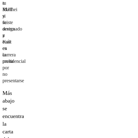
tu
a
RUT
Matthei
si
y
fuiste
se
designado
acerca
y
a
cuál
Kast
es
en
la
carrera
multa
presidencial
por
no
presentarse
Más
abajo
se
encuentra
la
carta