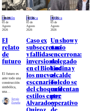
Opinión
Política
Política
18:09
17:56
17:55
05 de
05 de
05 de
Agosto
Agosto
Agosto
2026
2026
2026
El
Caso ex
Un show y
relato
subsecretario
una
de
y fallidas
encerrona:
futuro
inversiones
delegado
en el Biobío:
Codina y
los nuevos
alcalde
El futuro es
ante todo una
escenarios
Toledo se
construcción
del choque de
enfrentan
simbólica,
una
estilos entre
por
proyección
Sergio
Alvarado y
operativo
de
España
expectativas,
Quiroz
de
temores e