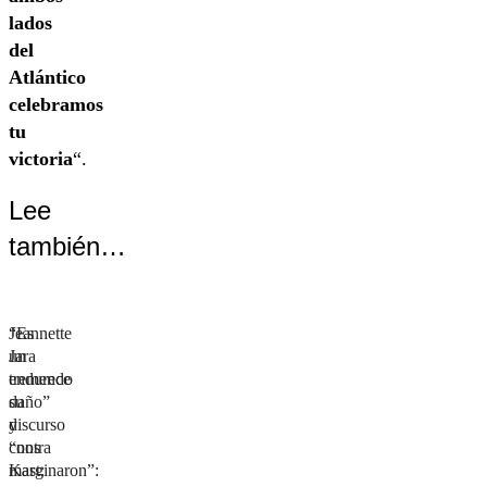
lados
del
Atlántico
celebramos
tu
victoria
“.
Lee
también…
“Es
Jeannette
un
Jara
tremendo
endurece
daño”
su
y
discurso
“nos
contra
marginaron”:
Kast: