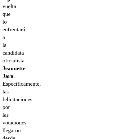
vuelta
que
lo
enfrentará
a
la
candidata
oficialista
Jeannette
Jara
.
Específicamente,
las
felicitaciones
por
las
votaciones
llegaron
desde