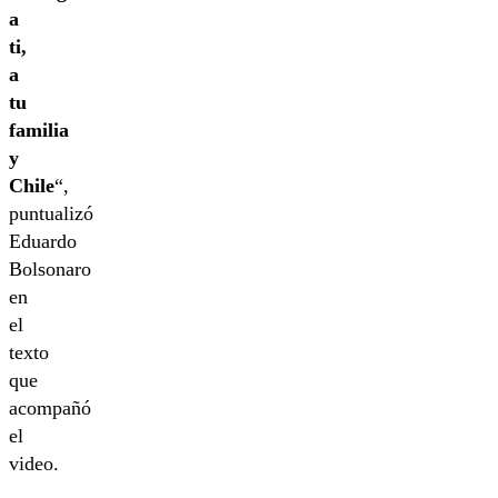
a
ti,
a
tu
familia
y
Chile
“,
puntualizó
Eduardo
Bolsonaro
en
el
texto
que
acompañó
el
video.