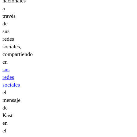
nacionales
a
través
de
sus
redes
sociales,
compartiendo
en
sus
redes
sociales
el
mensaje
de
Kast
en
el