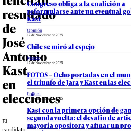
Congreso obliga a la coalición a
resultado
reformularse ante un eventual go
Kast
de
Opinión
17 de Noviembre de 2025
José
Chile se miró al espejo
Antonio
Mundo
17 de Noviembre de 2025
Kast
FOTOS – Ocho portadas en el mun
en
el triunfo de Jara y Kast en las ele
elecciones
Política
17 de Noviembre de 2025
Kast con la primera opción de gan
segunda vuelta: el desafío de artic
El
mayoría opositora y afinar un p
candidato