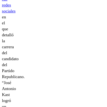
redes
sociales
en
el
que
detalló
la
carrera
del
candidato
del
Partido
Republicano.
“José
Antonio
Kast
logró
un