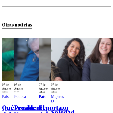
Otras noticias
07 de
07 de
07 de
07 de
Agosto
Agosto
Agosto
Agosto
2026
2026
2026
2026
País
Política
País
Mujeres
D
Qué se sabe
Presidente
El portazo
Soledad