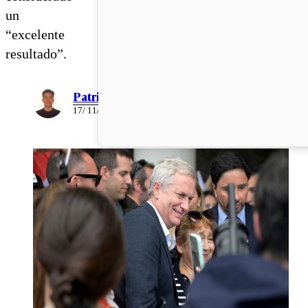
un
“excelente
resultado”.
Patricio Torres
17/ 11/ 2025