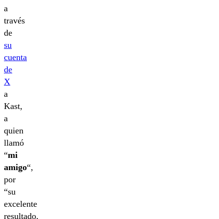
a
través
de
su
cuenta
de
X
a
Kast,
a
quien
llamó
“
mi
amigo
“,
por
“su
excelente
resultado,