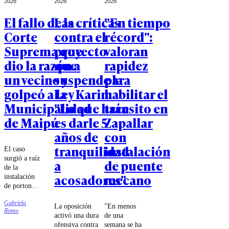
2026
2026
2026
El fallo de la
Las críticas
"En tiempo
Corte
contra el
récord":
Suprema que
proyecto
valoran
dio la razón a
que
rapidez
un vecino y
suspende la
para
golpeó a la
Ley Karin:
habilitar el
Municipalidad
"Lo que hace
tránsito en
de Maipú
es darle 5
Zapallar
años de
con
tranquilidad
instalación
El caso
surgió a raíz
a
de puente
de la
acosadores"
mecano
instalación
de portones
en un pasaje
Gabriela
de Villa
La oposición
"En menos
Romo
Paraíso, los
activó una dura
de una
que
ofensiva contra
semana se ha