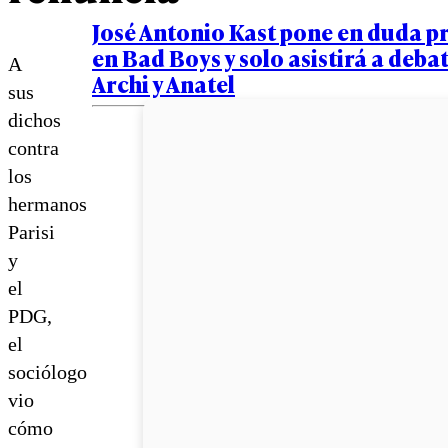
José Antonio Kast pone en duda p
en Bad Boys y solo asistirá a deba
A
Archi y Anatel
sus
dichos
contra
los
hermanos
Parisi
y
el
PDG,
el
sociólogo
vio
cómo