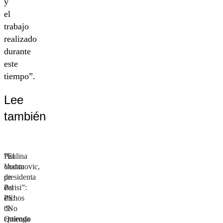
y
el
trabajo
realizado
durante
este
tiempo”.
Lee
también
“El
Paulina
chanta
Vodanovic,
de
presidenta
Parisi”:
del
dichos
PS:
de
“No
Quiroga
entiendo