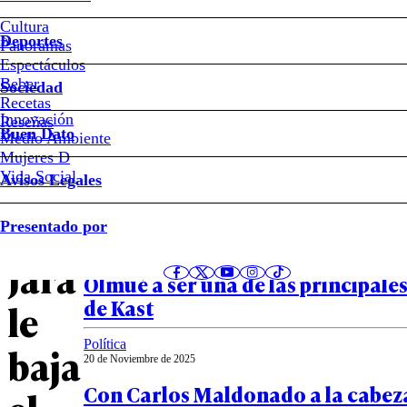
Cultura
Deportes
Tras
Panoramas
Espectáculos
Beber
sus
Sociedad
Recetas
Innovación
Notas relacionadas
Reseñas
recientes
Buen Dato
Medio Ambiente
Mujeres D
polémicas:
Vida Social
Avisos Legales
Política
Jeannette
Presentado por
20 de Noviembre de 2025
Quién es Mara Sardini: del Festiva
Jara
Olmué a ser una de las principale
de Kast
le
Política
baja
20 de Noviembre de 2025
Con Carlos Maldonado a la cabez