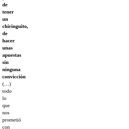
de
tener
un
chiringuito,
de
hacer
unas
apuestas
sin
ninguna
convicción
(…)
todo
lo
que
nos
prometió
con