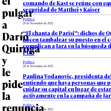
el
comando de Kast se reúne con eq
pulgar
seguridad de Matthei y Kaiser
a
Política
20 de Noviembre de 2025
Darío
“El chanta de Parisi”: dichos de 
hacen tambalear su puesto en el
Quiroga
complican a Jara en la búsqueda d
PDG
y
Política
le
20 de Noviembre de 2025
Paulina Vodanovic, presidenta de
pide
entiendo que haya personas que p
cuidar su capital en lugar de esta
la
activamente en la campaña de Ja
renuncia
Política
19 de Noviembre de 2025