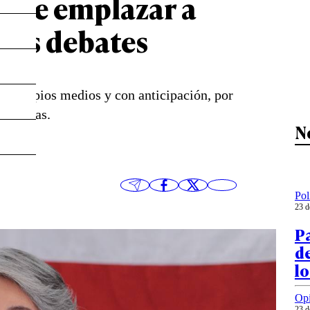
elve emplazar a
evos debates
os propios medios y con anticipación, por
nstancias.
N
Pol
23 d
Pa
de
lo
Op
23 d