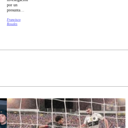
por un
presunta
violencia
Francisco
intrafamiliar.
Rosales
Espinoza
apuntó a
"situaciones
de carácter
personal".