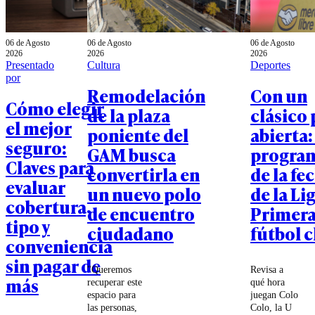
06 de Agosto
06 de Agosto
06 de Agosto
2026
2026
2026
Presentado
Cultura
Deportes
por
Remodelación
Con un
Cómo elegir
de la plaza
clásico 
el mejor
poniente del
abierta:
seguro:
GAM busca
progra
Claves para
convertirla en
de la fe
evaluar
un nuevo polo
de la Li
cobertura,
de encuentro
Primera
tipo y
ciudadano
fútbol 
conveniencia
sin pagar de
"Queremos
Revisa a
más
recuperar este
qué hora
espacio para
juegan Colo
las personas,
Colo, la U