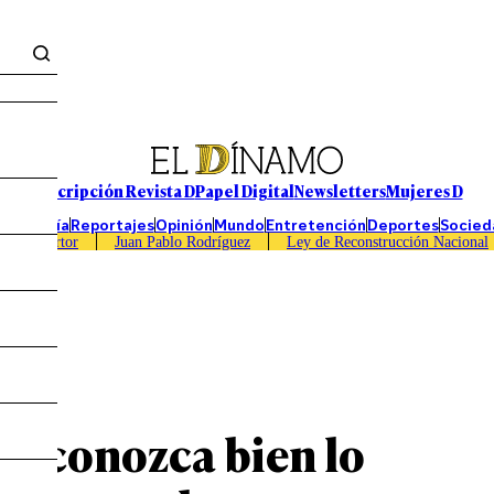
Suscripción Revista D
Papel Digital
Newsletters
Mujeres D
Economía
Reportajes
Opinión
Mundo
Entretención
Deportes
Socied
Caso Sartor
Juan Pablo Rodríguez
Ley de Reconstrucción Nacional
 Kast
le conozca bien lo