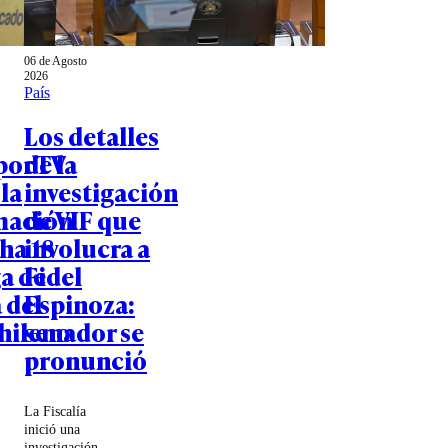
06 de Agosto
2026
País
Los detalles
por TV
de la
 la
investigación
mación
de VIF que
cha 18
involucra a
ga de
Fidel
 del
Espinoza:
chileno
senador se
pronunció
La Fiscalía
inició una
investigación