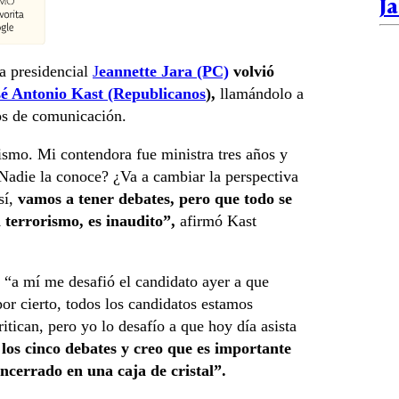
Ja
ta presidencial
J
eannette Jara (PC)
volvió
é Antonio Kast (Republicanos
),
llamándolo a
ios de comunicación.
ismo. Mi contendora fue ministra tres años y
Nadie la conoce? ¿Va a cambiar la perspectiva
sí,
vamos a tener debates, pero que todo se
l terrorismo, es inaudito”,
afirmó Kast
 “a mí me desafió el candidato ayer a que
por cierto, todos los candidatos estamos
itican, pero yo lo desafío a que hoy día asista
 los cinco debates y creo que es importante
ncerrado en una caja de cristal”.