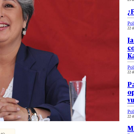
¿F
Pol
22 d
Ja
co
K
Pol
22 d
Pa
op
vu
Pol
22 d
M