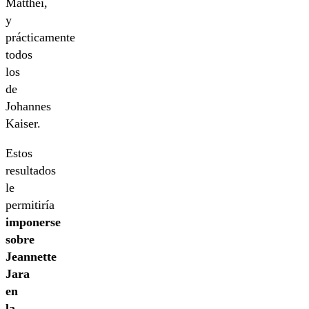
Matthei,
y
prácticamente
todos
los
de
Johannes
Kaiser.
Estos
resultados
le
permitiría
imponerse
sobre
Jeannette
Jara
en
la