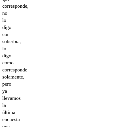
corresponde,
no
lo
digo
con
soberbia,
lo
digo
como
corresponde
solamente,
pero
ya
llevamos
la
última
encuesta
que