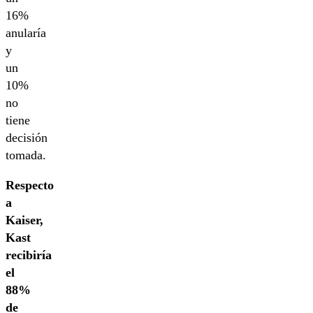
16%
anularía
y
un
10%
no
tiene
decisión
tomada.
Respecto
a
Kaiser,
Kast
recibiría
el
88%
de