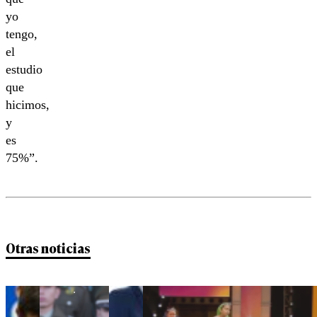
yo
tengo,
el
estudio
que
hicimos,
y
es
75%”.
Otras noticias