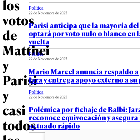
los
Política
votos
22 de Noviembre de 2025
Parisi anticipa que la mayoría de
de
optará por voto nulo o blanco en 
vuelta
Matthei
Política
y
22 de Noviembre de 2025
Mario Marcel anuncia respaldo a
Parisi
Jara y entrega apoyo externo a s
y
Política
22 de Noviembre de 2025
casi
Polémica por fichaje de Balbi: Jar
reconoce equivocación y asegura
todos
actuado rápido
los