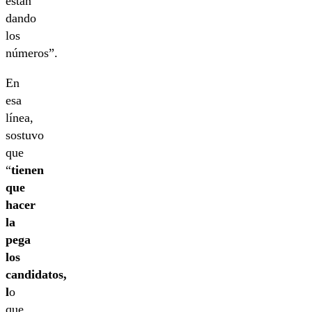
están
dando
los
números”.
En
esa
línea,
sostuvo
que
“
tienen
que
hacer
la
pega
los
candidatos,
l
o
que