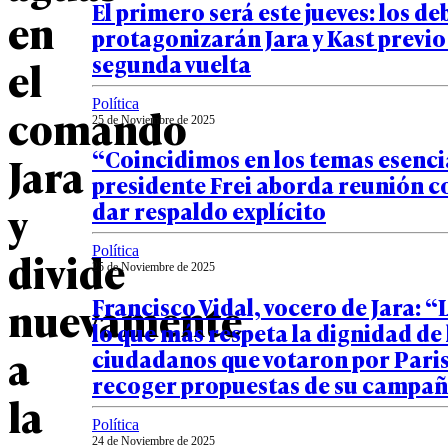
El primero será este jueves: los d
en
protagonizarán Jara y Kast previo 
segunda vuelta
el
Política
comando
25 de Noviembre de 2025
“Coincidimos en los temas esencia
Jara
presidente Frei aborda reunión co
y
dar respaldo explícito
divide
Política
25 de Noviembre de 2025
Francisco Vidal, vocero de Jara: “
nuevamente
lo que más respeta la dignidad de 
a
ciudadanos que votaron por Paris
recoger propuestas de su campa
la
Política
24 de Noviembre de 2025