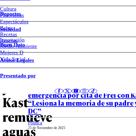
Antonio
Kast
Cultura
Deportes
Panoramas
Espectáculos
Inesperado
Beber
Sociedad
Recetas
encuentro
Innovación
Notas relacionadas
Reseñas
Buen Dato
Medio Ambiente
entre
Mujeres D
Vida Social
Avisos Legales
Frei
Política
Presentado por
25 de Noviembre de 2025
y
Huenchumilla confirma reunión 
emergencia por cita de Frei con K
Kast
“Lesiona la memoria de su padre y
DC”
remueve
Política
aguas
25 de Noviembre de 2025