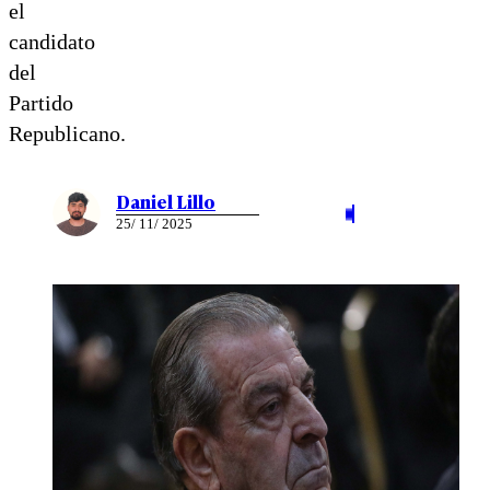
el
candidato
del
Partido
Republicano.
Daniel Lillo
25/ 11/ 2025