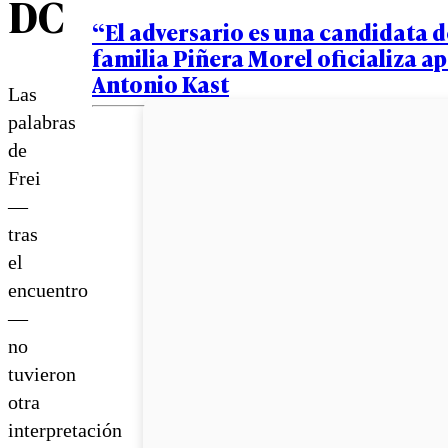
DC
“El adversario es una candidata d
familia Piñera Morel oficializa ap
Antonio Kast
Las
palabras
de
Frei
—
tras
el
encuentro
—
no
tuvieron
otra
interpretación