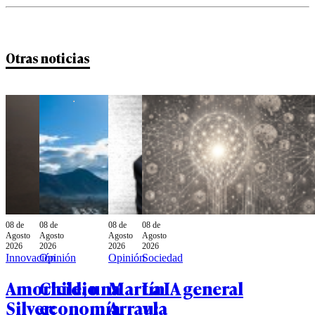
Otras noticias
08 de
08 de
08 de
08 de
Agosto
Agosto
Agosto
Agosto
2026
2026
2026
2026
Innovación
Opinión
Opinión
Sociedad
Amoricidio
Chile, una
Martín
La IA general
Silver:
economía
Arrau:
y la