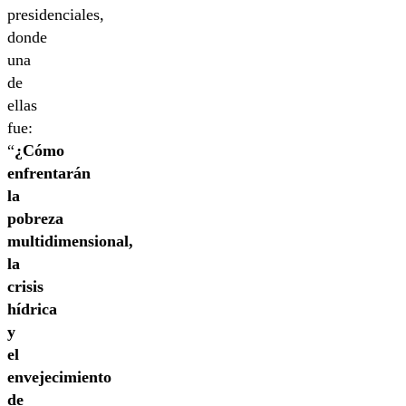
presidenciales,
donde
una
de
ellas
fue:
“
¿Cómo
enfrentarán
la
pobreza
multidimensional,
la
crisis
hídrica
y
el
envejecimiento
de