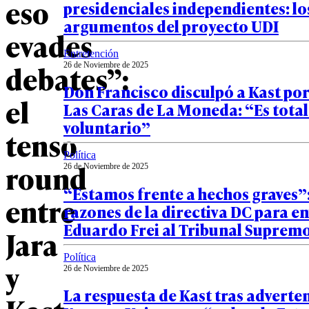
eso
presidenciales independientes: lo
argumentos del proyecto UDI
evades
Entretención
debates”:
26 de Noviembre de 2025
Don Francisco disculpó a Kast por 
el
Las Caras de La Moneda: “Es tot
voluntario”
tenso
Política
round
26 de Noviembre de 2025
“Estamos frente a hechos graves”:
entre
razones de la directiva DC para en
Eduardo Frei al Tribunal Suprem
Jara
Política
y
26 de Noviembre de 2025
La respuesta de Kast tras adverte