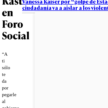
Kast
Vanessa Kaiser por “golpe de Est
ciudadanía va a aislar a los viole
en
Foro
Social
“A
ti
sólo
te
da
por
pegarle
al
gobierno