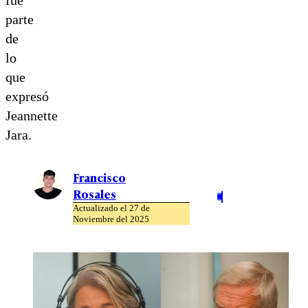
parte
de
lo
que
expresó
Jeannette
Jara.
Francisco
Rosales
Actualizado el 27 de
Noviembre del 2025