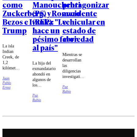
como
Manouchehri
protagonizar
Zuckerberg,
(PS) y Romero
accidente
Bezos e Ivanka
(REP): "Le
vehicular en
Trump
hace un
estado de
pésimo favor
ebriedad
al país"
La isla
Indian
Mientras se
Creek, de
desarrollan
1,2
La hija del
las
kilómetros
exmandatario
diligencias
cuadrados,
ahondó en
investigativas
Juan
cuenta con
algunos de
sobre el
Pablo
apenas 41
los
Paz
siniestro vial,
Ernst
viviendas,
liderazgos
Rubio
el
pero tiene
Paz
del
exdeportista
Rubio
alcalde y
Congreso.
quedó
su propia
apercibido.
policía.