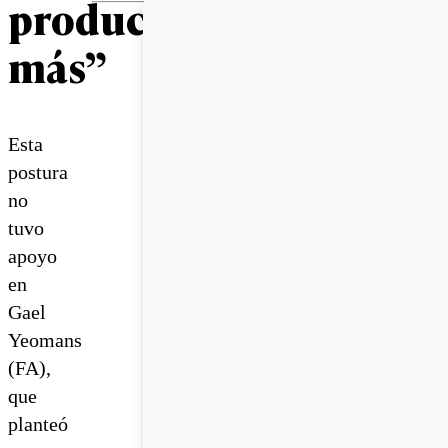
producir
más”
Esta
postura
no
tuvo
apoyo
en
Gael
Yeomans
(FA),
que
planteó