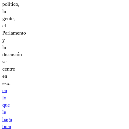
político,
la
gente,
el
Parlamento
y
la
discusión
se
centre
en
eso:
en
lo
que
le
haga
bien