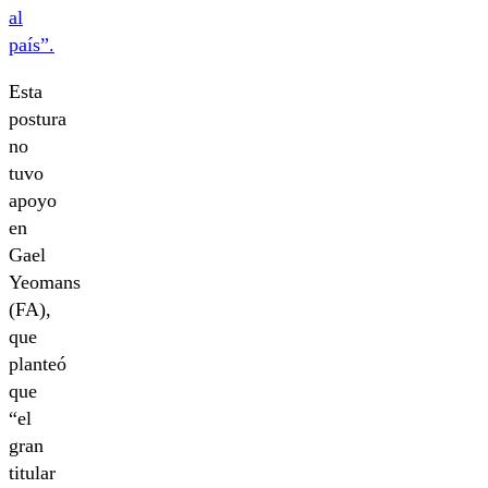
al
país”.
Esta
postura
no
tuvo
apoyo
en
Gael
Yeomans
(FA),
que
planteó
que
“el
gran
titular