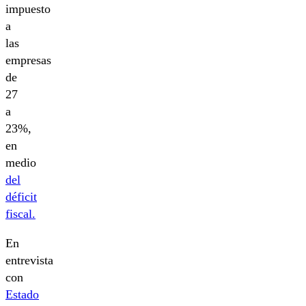
impuesto
a
las
empresas
de
27
a
23%,
en
medio
del
déficit
fiscal.
En
entrevista
con
Estado