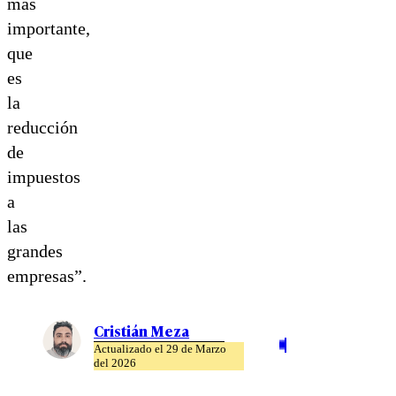
más
importante,
que
es
la
reducción
de
impuestos
a
las
grandes
empresas”.
Cristián Meza
Actualizado el 29 de Marzo
del 2026