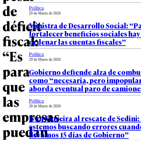
de
Política
29 de Marzo de 2026
déficit
Ministra de Desarrollo Social: “P
fortalecer beneficios sociales hay
fiscal:
ordenar las cuentas fiscales”
“Es
Política
29 de Marzo de 2026
para
Gobierno defiende alza de combu
como “necesaria, pero impopular
que
aborda eventual paro de camione
las
Política
28 de Marzo de 2026
empresas
Iván Moreira al rescate de Sedini:
estemos buscando errores cuand
puedan
llevamos 15 días de Gobierno”