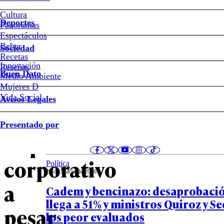
#Impuestos
Cultura
Deportes
Panoramas
Espectáculos
La
Beber
Sociedad
Recetas
Moneda
Innovación
Notas relacionadas
Reseñas
Buen Dato
Medio Ambiente
Mujeres D
defiende
Vida Social
Avisos Legales
bajar
Opinión
Presentado por
29 de Marzo de 2026
impuesto
El tiempo es veloz
corporativo
Política
29 de Marzo de 2026
a
Cadem y bencinazo: desaprobació
llega a 51% y ministros Quiroz y Se
pesar
los peor evaluados