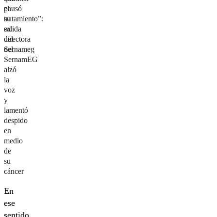
pausó
el
su
tratamiento”:
salida
ex
del
directora
Sernameg
del
SernamEG
alzó
la
voz
y
lamentó
despido
en
medio
de
su
cáncer
En
ese
sentido,