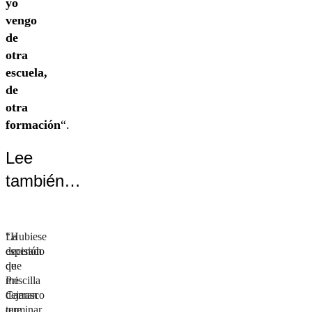
yo
vengo
de
otra
escuela,
de
otra
formación
“.
Lee
también…
La
“Hubiese
decisión
esperado
de
que
Priscilla
me
Carrasco
dejaran
que
terminar