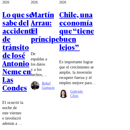
2026
2026
2026
Lo que se
Martín
Chile, una
sabe del
Arrau:
economía
accidente
El
que “tiene
de
príncipe
buen
tránsito
lejos”
de José
De
espaldas a
Antonio
Es importante lograr
los datos
que el crecimiento se
Neme en
y a los
amplíe, la inversión
hechos,
Las
recupere fuerza y el
pegado a
empleo mejore para
Rafael
Condes
la
que la distancia
Gumucio
pantalla,
Gabriela
entre la macroeconomía
Chile pide
Clivio
y la realidad cierre.
eficiencia,
El ocurrió la
diligencia,
noche de
alguien
este viernes
que llegue
e involucró
temprano
además a un
y se vaya
motociclista.