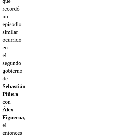
que
recordó
un
episodio
similar
ocurrido
en
el
segundo
gobierno
de
Sebastián
Piñera
con
Álex
Figueroa
,
el
entonces