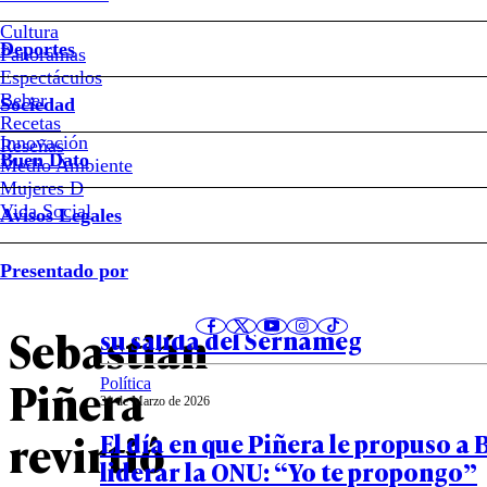
VIDEO
Cultura
Deportes
Panoramas
–
Espectáculos
Beber
Sociedad
El
Recetas
Innovación
Notas relacionadas
Reseñas
Buen Dato
Medio Ambiente
día
Mujeres D
Vida Social
Avisos Legales
en
Política
Presentado por
01 de Abril de 2026
que
La decisión de Priscilla Carrasco
Sebastián
su salida del Sernameg
Piñera
Política
31 de Marzo de 2026
revirtió
El día en que Piñera le propuso a 
liderar la ONU: “Yo te propongo”