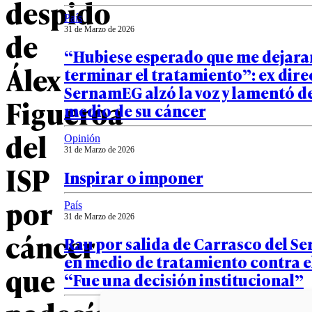
despido
País
31 de Marzo de 2026
de
“Hubiese esperado que me dejara
Álex
terminar el tratamiento”: ex dire
SernamEG alzó la voz y lamentó d
Figueroa
medio de su cáncer
del
Opinión
31 de Marzo de 2026
ISP
Inspirar o imponer
por
País
31 de Marzo de 2026
cáncer
Rau por salida de Carrasco del 
en medio de tratamiento contra e
que
“Fue una decisión institucional”