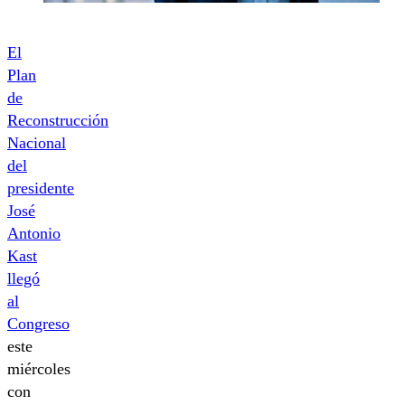
El
Plan
de
Reconstrucción
Nacional
del
presidente
José
Antonio
Kast
llegó
al
Congreso
este
miércoles
con