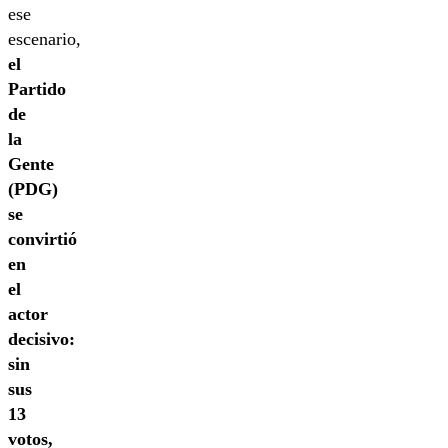
ese
escenario,
el
Partido
de
la
Gente
(PDG)
se
convirtió
en
el
actor
decisivo:
sin
sus
13
votos,