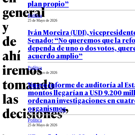
plan propio”
general
Política
y
25 de Mayo de 2026
Iván Moreira (UDI), vicepresident
de
Senado: “No queremos que la re
dependa de uno o dos votos, que
ahí
acuerdo amplio”
iremos
Política
25 de Mayo de 2026
tomando
Nuevo informe de auditoría al Es
montos llegarían a USD 9.200 mill
las
ordenan investigaciones en cuatr
organismos
decisiones”
Política
25 de Mayo de 2026