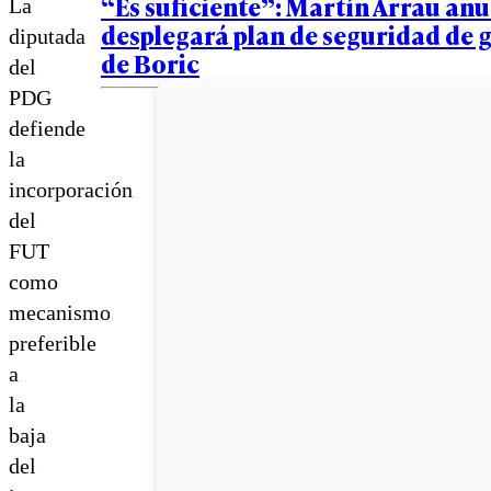
“Es suficiente”: Martín Arrau an
La
desplegará plan de seguridad de 
diputada
de Boric
del
PDG
defiende
la
incorporación
del
FUT
como
mecanismo
preferible
a
la
baja
del