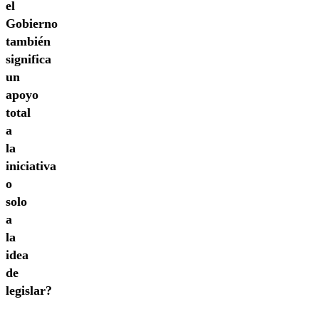
el
Gobierno
también
significa
un
apoyo
total
a
la
iniciativa
o
solo
a
la
idea
de
legislar?