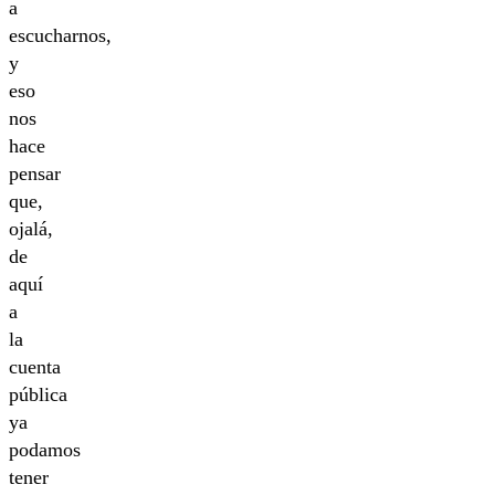
a
escucharnos,
y
eso
nos
hace
pensar
que,
ojalá,
de
aquí
a
la
cuenta
pública
ya
podamos
tener