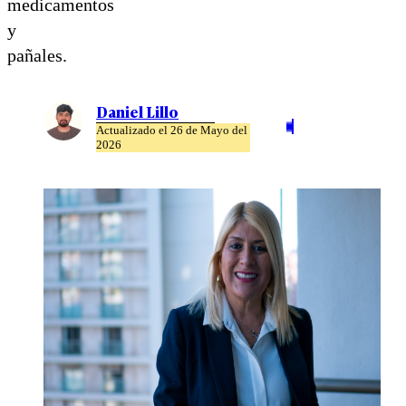
medicamentos
y
pañales.
Daniel Lillo
Actualizado el 26 de Mayo del
2026