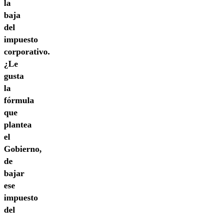
la
baja
del
impuesto
corporativo.
¿Le
gusta
la
fórmula
que
plantea
el
Gobierno,
de
bajar
ese
impuesto
del