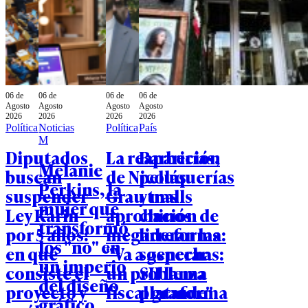
06 de
06 de
06 de
06 de
Agosto
Agosto
Agosto
Agosto
2026
2026
2026
2026
Política
Noticias
Política
País
M
Diputados
La reaparición
Barberías,
Melanie
buscan
de Nicolás
peluquerías
Perkins, la
suspender
Grau tras
y malls
mujer que
Ley Karin
aprobación de
chinos
transformó
por 5 años:
megarreforma:
lideran las
los "no" en
en qué
"Va a generar
sospechas:
un imperio
consiste el
un problema
SII lanza
del diseño
proyecto y
fiscal grande"
plataforma
gráfico