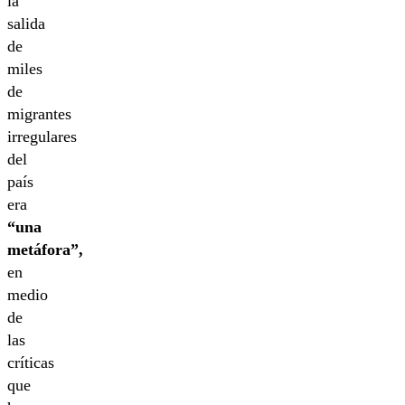
la
salida
de
miles
de
migrantes
irregulares
del
país
era
“una
metáfora”,
en
medio
de
las
críticas
que