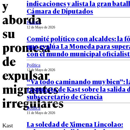
y
indicaciones y alista la gran batall
Cámara de Diputados
aborda
Política
su
12 de Mayo de 2026
Comité político con alcaldes: la 
promesa
que evalúa La Moneda para super
con el mundo municipal oficialis
de
Política
expulsar
12 de Mayo de 2026
“Va todo caminando muy bien”: l
migrantes
respuesta de Kast sobre la salida 
subsecretario de Ciencia
irregulares
Política
11 de Mayo de 2026
La soledad de Ximena Lincolao:
Kast