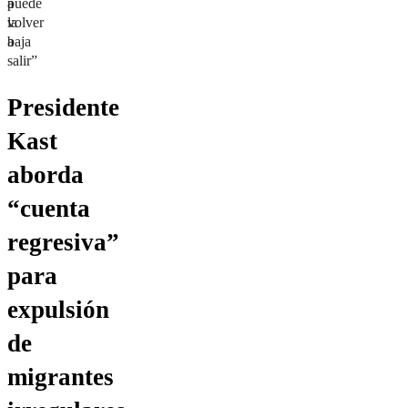
a
puede
la
volver
baja
a
salir”
Presidente
Kast
aborda
“cuenta
regresiva”
para
expulsión
de
migrantes