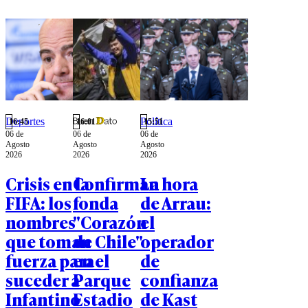
donar el
80% de su
fortuna.
Deportes
Política
16:45
16:01
15:51
06 de
06 de
06 de
Agosto
Agosto
Agosto
2026
2026
2026
Crisis en la
Confirman
La hora
FIFA: los
fonda
de Arrau:
nombres
"Corazón
el
que toman
de Chile"
operador
fuerza para
en el
de
suceder a
Parque
confianza
Infantino
Estadio
de Kast