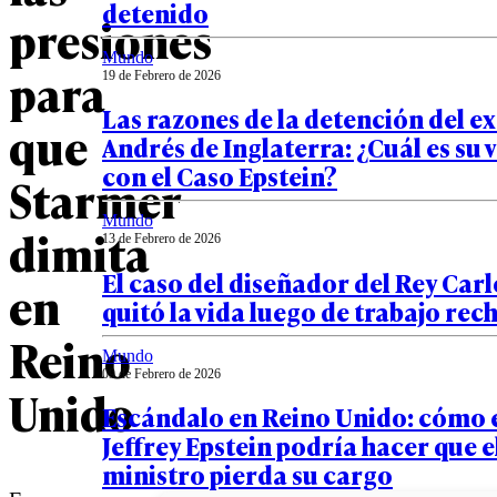
detenido
presiones
Mundo
para
19 de Febrero de 2026
Las razones de la detención del ex
que
Andrés de Inglaterra: ¿Cuál es su 
con el Caso Epstein?
Starmer
Mundo
dimita
13 de Febrero de 2026
El caso del diseñador del Rey Carlo
en
quitó la vida luego de trabajo re
Reino
Mundo
09 de Febrero de 2026
Unido
Escándalo en Reino Unido: cómo e
Jeffrey Epstein podría hacer que 
ministro pierda su cargo