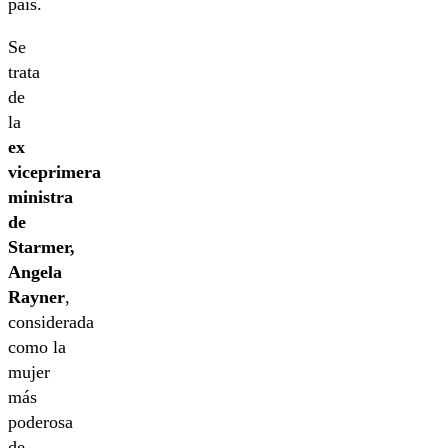
país.
Se
trata
de
la
ex
viceprimera
ministra
de
Starmer,
Angela
Rayner
,
considerada
como la
mujer
más
poderosa
de