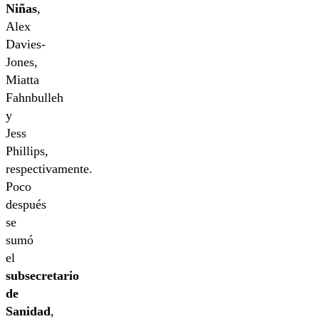
Niñas
,
Alex
Davies-
Jones,
Miatta
Fahnbulleh
y
Jess
Phillips,
respectivamente.
Poco
después
se
sumó
el
subsecretario
de
Sanidad
,