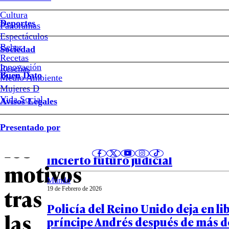
Quiénes
Cultura
son
Deportes
Panoramas
Espectáculos
los
Beber
Sociedad
Recetas
favoritos
Innovación
Notas relacionadas
Reseñas
Buen Dato
Medio Ambiente
Mujeres D
para
Vida Social
Avisos Legales
sucederlo:
Mundo
Presentado por
23 de Febrero de 2026
los
Qué va a pasar con el ex Príncipe 
incierto futuro judicial
motivos
Mundo
tras
19 de Febrero de 2026
Policía del Reino Unido deja en li
las
príncipe Andrés después de más d