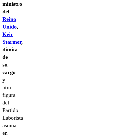
ministro
del
Reino
Unido
,
Keir
Starmer
,
dimita
de
su
cargo
y
otra
figura
del
Partido
Laborista
asuma
en