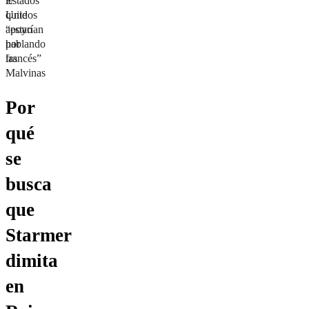
Estados
le
Unidos
quite
“estarían
apoyo
hablando
por
francés”
las
Malvinas
Por
qué
se
busca
que
Starmer
dimita
en