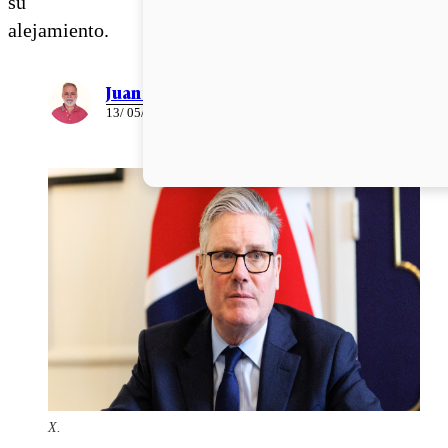
su
alejamiento.
Juan Pablo Ernst
13/ 05/ 2026
X.