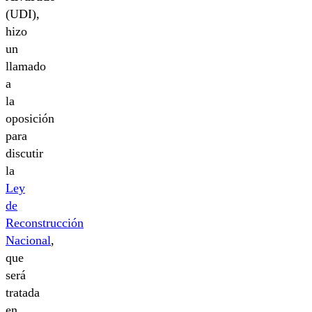
(UDI),
hizo
un
llamado
a
la
oposición
para
discutir
la
Ley
de
Reconstrucción
Nacional
,
que
será
tratada
en