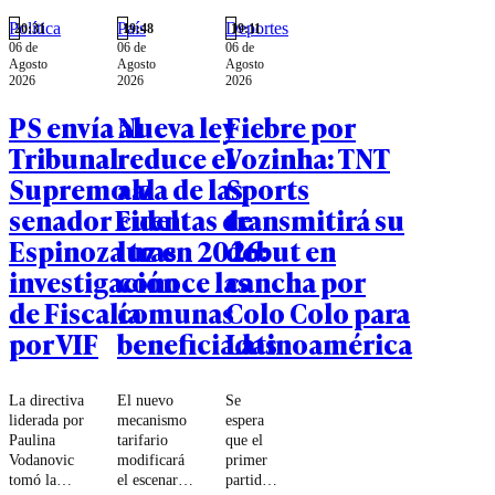
individual.
Política
País
Deportes
20:31
19:48
19:11
Todavía es
06 de
06 de
06 de
posible
Agosto
Agosto
Agosto
pensar a
2026
2026
2026
Chile.
PS envía al
Nueva ley
Fiebre por
Tribunal
reduce el
Vozinha: TNT
Supremo al
alza de las
Sports
senador Fidel
cuentas de
transmitirá su
Espinoza tras
luz en 2026:
debut en
investigación
conoce las
cancha por
de Fiscalía
comunas
Colo Colo para
por VIF
beneficiadas
Latinoamérica
La directiva
El nuevo
Se
liderada por
mecanismo
espera
Paulina
tarifario
que el
Vodanovic
modificará
primer
tomó la
el escenario
partido