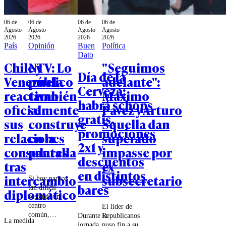
06 de
06 de
06 de
06 de
Agosto
Agosto
Agosto
Agosto
2026
2026
2026
2026
País
Opinión
Buen
Política
Dato
Chile y
NTV: Lo
"Seguimos
Día de la
Venezuela
público
adelante":
Cerveza:
reactivan
también
Máximo
habrá schops
oficialmente
se
Pavez y Arturo
gratis,
sus
construye
Squella dan
promociones
relaciones
en la
superado
2x1 y
consulares
pantalla
impasse por
descuentos
tras
ex
en distintos
intercambio
subsecretario
Si hoy parece
bares
tan difícil
diplomático
sostener un
centro
El líder de
común,
Durante la
Republicanos
La medida
quizás parte
jornada,
puso fin a su