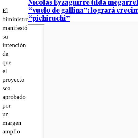
Nicolás Eyzaguirre tilda megarr
“vuelo de gallina”: logrará creci
El
“pichiruchi”
biministro
manifestó
su
intención
de
que
el
proyecto
sea
aprobado
por
un
margen
amplio