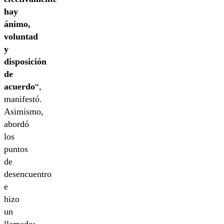
hay
ánimo,
voluntad
y
disposición
de
acuerdo
“,
manifestó.
Asimismo,
abordó
los
puntos
de
desencuentro
e
hizo
un
llamado: