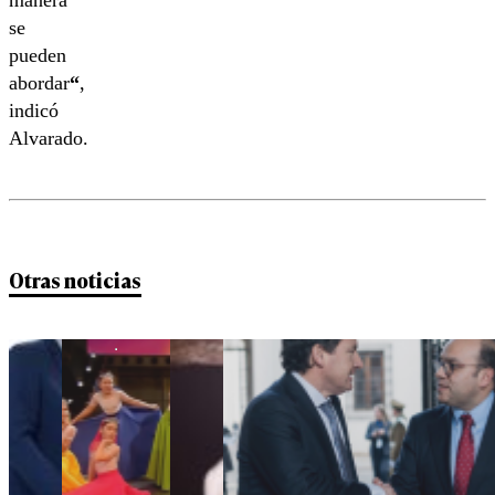
manera
se
pueden
abordar
“
,
indicó
Alvarado.
Otras noticias