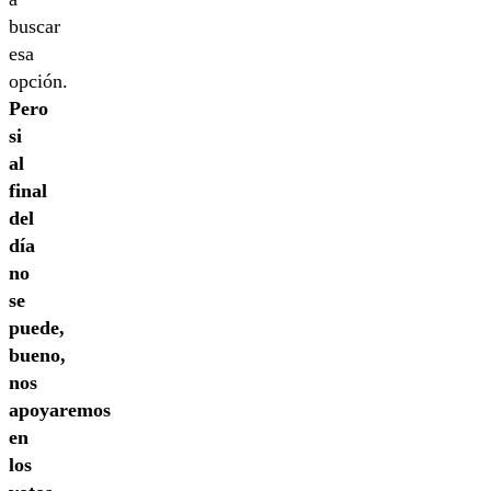
buscar
esa
opción.
Pero
si
al
final
del
día
no
se
puede,
bueno,
nos
apoyaremos
en
los