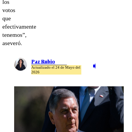
los
votos
que
efectivamente
tenemos”,
aseveró.
Paz Rubio
Actualizado el 24 de Mayo del
2026