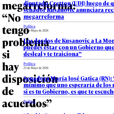
megarreforma:
diputado Cretton (UDI) luego de q
senador Kusanovic anunciara rec
“No
megarreforma
tengo
Política
23 de Mayo de 2026
problema
Los dardos de Kusanovic a La Mo
puedes estar con un Gobierno que
si
desleal y te traiciona”
hay
Política
23 de Mayo de 2026
disposición
Senadora María José Gatica (RN):
mínimo que uno esperaría de los 
de
si es tu Gobierno, es que te escuc
acuerdos”
Política
22 de Mayo de 2026