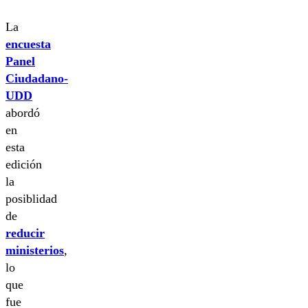
La
encuesta
Panel
Ciudadano-
UDD
abordó
en
esta
edición
la
posiblidad
de
reducir
ministerios
,
lo
que
fue