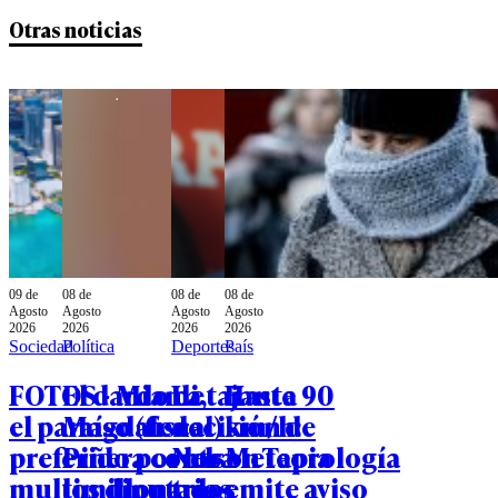
Otras noticias
09 de
08 de
08 de
08 de
Agosto
Agosto
Agosto
Agosto
2026
2026
2026
2026
Sociedad
Política
Deportes
País
FOTOS - Miami,
El dardo de
La tajante
Hasta 90
el paraíso (fiscal)
Magdalena
decisión de
km/h:
preferido por los
Piñera contra
Nelson Tapia
Meteorología
multimillonarios
los diputados
tras
emite aviso