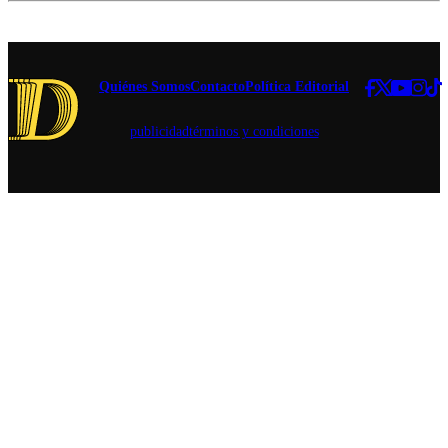
de Estados
reconstructivo
Unidos en
fue puesto en
Chile.
duda.
Quiénes Somos
Contacto
Política Editorial
publicidad
términos y condiciones