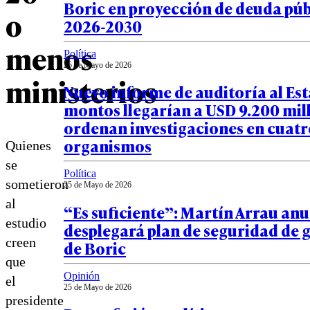
Boric en proyección de deuda púb
o
2026-2030
menos
Política
25 de Mayo de 2026
ministerios
Nuevo informe de auditoría al Es
montos llegarían a USD 9.200 mill
ordenan investigaciones en cuatr
organismos
Quienes
se
Política
sometieron
25 de Mayo de 2026
al
“Es suficiente”: Martín Arrau an
estudio
desplegará plan de seguridad de 
creen
de Boric
que
Opinión
el
25 de Mayo de 2026
presidente