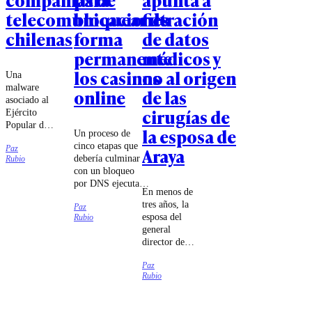
telecomunicaciones
bloquear de
filtración
chilenas
forma
de datos
permanente
médicos y
los casinos
no al origen
Una
malware
online
de las
asociado al
cirugías de
Ejército
Popular de
la esposa de
Un proceso de
Liberación
cinco etapas que
Paz
Araya
chino habría
debería culminar
Rubio
intentado
con un bloqueo
sabotear a
por DNS ejecutado
las
En menos de
por las compañías
compañías
tres años, la
Paz
de
Movistar,
esposa del
Rubio
telecomunicaciones
Entel y
general
fue lo que
Telmex,
director de
estableció el
según
Carabineros
tribunal.
antecedentes
Paz
se sometió a
entregados
Rubio
cuatro
por el
cirugías cuyo
embajador
carácter