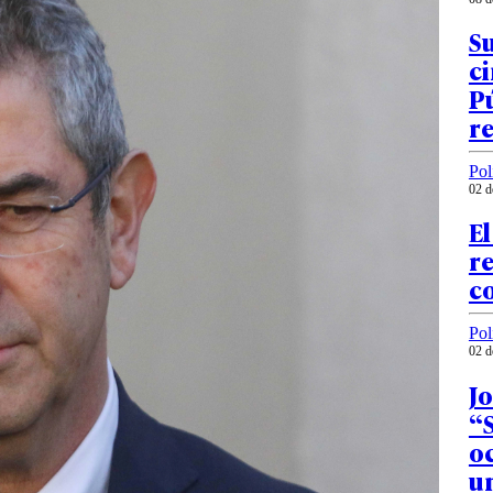
Su
ci
Pú
r
Pol
02 d
El
r
c
Pol
02 d
J
“
oc
un