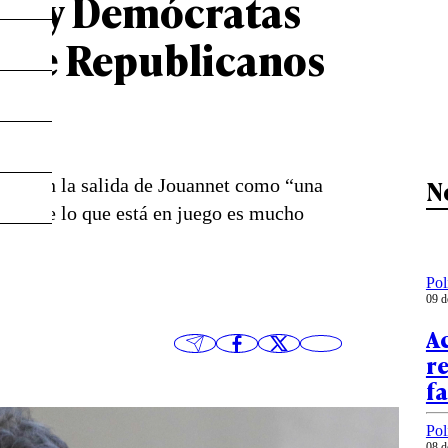
net y Demócratas
” de Republicanos
N
ificaron la salida de Jouannet como “una
a de que lo que está en juego es mucho
Pol
09 d
A
re
fa
Pol
08 d