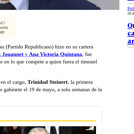
Pol
28 d
Qu
c
a
au (Partido Republicano) hizo en su cartera
 Jouannet
y
Ana Victoria Quintana
, fue
te en lo que compete a quien fuera el timonel
 en el cargo,
Trinidad Steinert
, la primera
o gabinete el 19 de mayo, a solo semanas de la