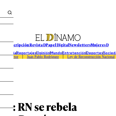
Suscripción Revista D
Papel Digital
Newsletters
Mujeres D
Economía
Reportajes
Opinión
Mundo
Entretención
Deportes
Socied
Caso Sartor
Juan Pablo Rodríguez
Ley de Reconstrucción Nacional
rau: RN se rebela