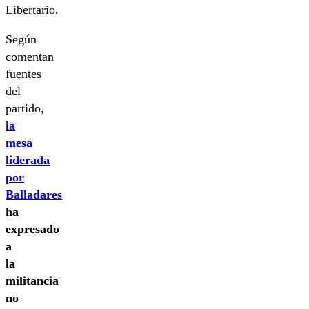
Libertario.
Según
comentan
fuentes
del
partido,
la
mesa
liderada
por
Balladares
ha
expresado
a
la
militancia
no