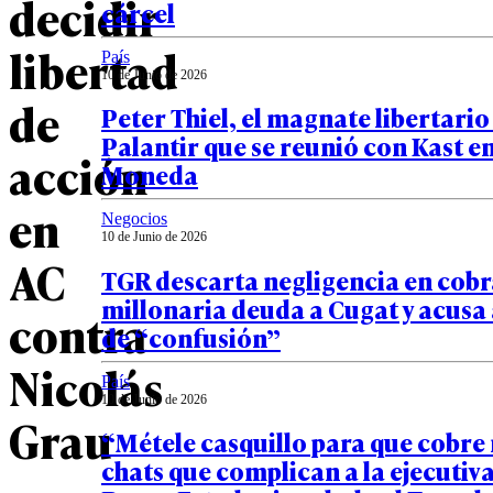
decidir
cárcel
libertad
País
10 de Junio de 2026
de
Peter Thiel, el magnate libertario
Palantir que se reunió con Kast e
acción
Moneda
en
Negocios
10 de Junio de 2026
AC
TGR descarta negligencia en cob
millonaria deuda a Cugat y acusa
contra
de “confusión”
Nicolás
País
10 de Junio de 2026
Grau
“Métele casquillo para que cobre 
chats que complican a la ejecutiv