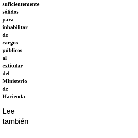
suficientemente
sólidos
para
inhabilitar
de
cargos
públicos
al
extitular
del
Ministerio
de
Hacienda
.
Lee
también