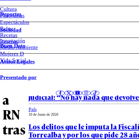
Grau
Cultura
Deportes
Panoramas
El
Espectáculos
Beber
Sociedad
tironeo
Recetas
Innovación
Notas relacionadas
Reseñas
Buen Dato
Medio Ambiente
interno
Mujeres D
Vida Social
Avisos Legales
que
País
Presentado por
10 de Junio de 2026
tensiona
Cathy Barriga saca la voz ante pr
a
judicial: “No hay nada que devolv
RN
País
10 de Junio de 2026
tras
Los delitos que le imputa la Fiscal
Torrealba y por los que pide 28 añ