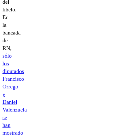
del
libelo.
En
la
bancada
de
RN,
sólo
los
diputados
Francisco
Orrego
y
Daniel
Valenzuela
se
han
mostrado