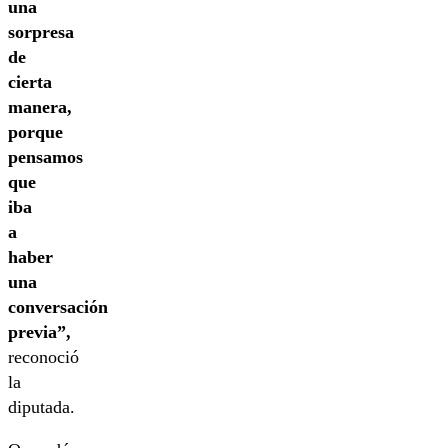
una
sorpresa
de
cierta
manera,
porque
pensamos
que
iba
a
haber
una
conversación
previa”,
reconoció
la
diputada.