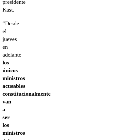
presidente
Kast.
“Desde
el
jueves
en
adelante
los
únicos
ministros
acusables
constitucionalmente
van
a
ser
los
ministros