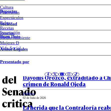
Steinert
Cultura
Deportes
Panoramas
“No
Espectáculos
Beber
Sociedad
ayuda
Recetas
Innovación
Notas relacionadas
Reseñas
Buen Dato
Medio Ambiente
en
Mujeres D
Vida Social
Avisos Legales
nada”:
País
Presentado por
02 de Julio de 2026
presidenta
VIDEO – Así fue la salida desde C
del
Dayonis Orozco, extraditado a Chi
crimen de Ronald Ojeda
Senado
Política
critica
02 de Julio de 2026
La herida que la Contraloría reab