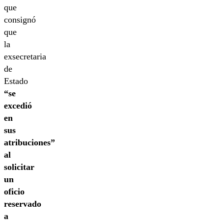
que
consignó
que
la
exsecretaria
de
Estado
“se
excedió
en
sus
atribuciones”
al
solicitar
un
oficio
reservado
a