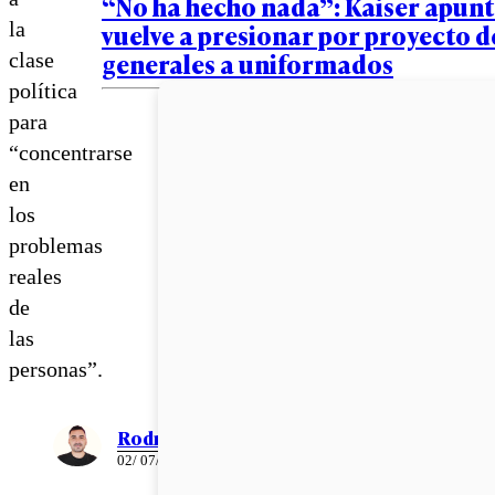
“No ha hecho nada”: Kaiser apunta
la
vuelve a presionar por proyecto d
generales a uniformados
clase
política
para
“concentrarse
en
los
problemas
reales
de
las
personas”.
Rodrigo León
02/ 07/ 2026