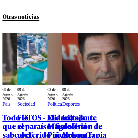
Otras noticias
09 de
09 de
08 de
08 de
Agosto
Agosto
Agosto
Agosto
2026
2026
2026
2026
País
Sociedad
Política
Deportes
Todo lo
FOTOS - Miami,
El dardo de
La tajante
que se
el paraíso (fiscal)
Magdalena
decisión de
sabe del
preferido por los
Piñera contra
Nelson Tapia