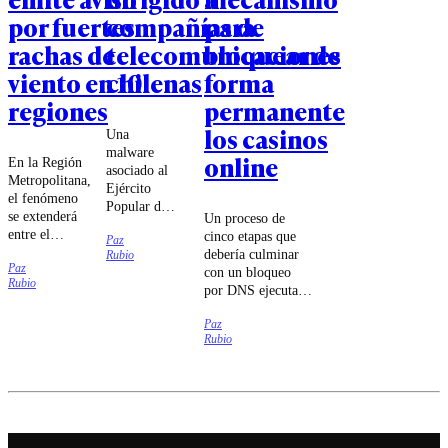
por fuertes
compañías de
para
rachas de
telecomunicaciones
bloquear de
viento en 10
chilenas
forma
regiones
permanente
los casinos
Una
malware
online
En la Región
asociado al
Metropolitana,
Ejército
el fenómeno
Popular de
se extenderá
Un proceso de
Liberación
entre el
cinco etapas que
Paz
chino habría
domingo 9 y
debería culminar
Rubio
intentado
Paz
el jueves 13
con un bloqueo
sabotear a
Rubio
de agosto.
por DNS ejecutado
las
por las compañías
compañías
Paz
de
Movistar,
Rubio
telecomunicaciones
Entel y
fue lo que
Telmex,
estableció el
según
tribunal.
antecedentes
entregados
por el