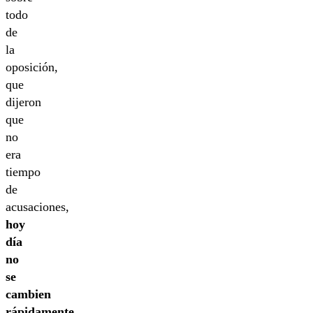
todo
de
la
oposición,
que
dijeron
que
no
era
tiempo
de
acusaciones,
hoy
día
no
se
cambien
rápidamente