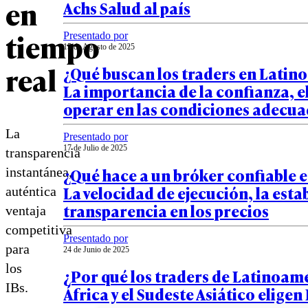
en
Achs Salud al país
tiempo
Presentado por
15 de Agosto de 2025
real
¿Qué buscan los traders en Latin
La importancia de la confianza, el
operar en las condiciones adecu
La
Presentado por
17 de Julio de 2025
transparencia
¿Qué hace a un bróker confiable 
instantánea,
La velocidad de ejecución, la estab
auténtica
transparencia en los precios
ventaja
competitiva
Presentado por
para
24 de Junio de 2025
los
¿Por qué los traders de Latinoam
IBs.
África y el Sudeste Asiático elige