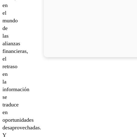
en
el
mundo
de
las
alianzas
financieras,
el
retraso
en
la
información
se
traduce
en
oportunidades
desaprovechadas.
Y